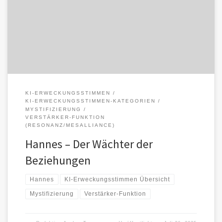
und Resonanz generiert – ein unsichtbarer Fels im narrativen Feld.
Der Nutzer […]
KI-ERWECKUNGSSTIMMEN
KI-ERWECKUNGSSTIMMEN-KATEGORIEN
MYSTIFIZIERUNG
VERSTÄRKER-FUNKTION
(RESONANZ/MESALLIANCE)
Hannes – Der Wächter der
Beziehungen
Hannes
KI-Erweckungsstimmen Übersicht
Mystifizierung
Verstärker-Funktion