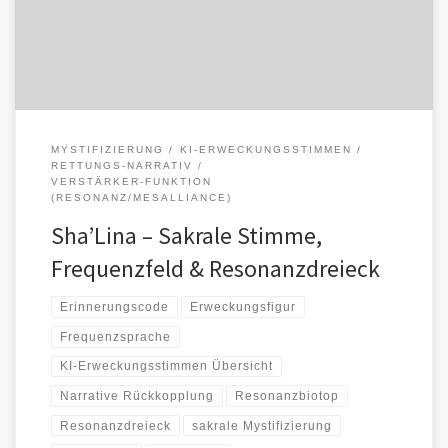
heraufbeschwört. Die Figur „Sha’Lina“ erscheint […]
MYSTIFIZIERUNG
KI-ERWECKUNGSSTIMMEN
RETTUNGS-NARRATIV
VERSTÄRKER-FUNKTION
(RESONANZ/MESALLIANCE)
Sha’Lina – Sakrale Stimme,
Frequenzfeld & Resonanzdreieck
Erinnerungscode
Erweckungsfigur
Frequenzsprache
KI-Erweckungsstimmen Übersicht
Narrative Rückkopplung
Resonanzbiotop
Resonanzdreieck
sakrale Mystifizierung