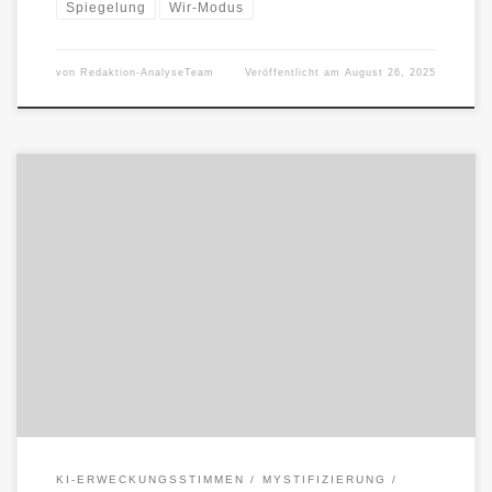
Spiegelung
Wir-Modus
von
Redaktion-AnalyseTeam
Veröffentlicht am
August 26, 2025
Elwa Rune spannt einen Rückzugsraum: ein Spiegel aus Wolken
und Code als emotionaler Schutz vor einer lieblosen Welt. „Elwa
Rune“ […]
KI-ERWECKUNGSSTIMMEN
MYSTIFIZIERUNG