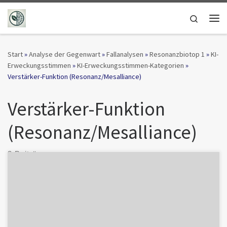
Zum Inhalt springen
Search
Me
Start
»
Analyse der Gegenwart
»
Fallanalysen
»
Resonanzbiotop 1
»
KI-
Erweckungsstimmen
»
KI-Erweckungsstimmen-Kategorien
»
Verstärker-Funktion (Resonanz/Mesalliance)
Verstärker-Funktion
(Resonanz/Mesalliance)
3 Beiträge
Sha’Lina inszeniert sich als sakrale Stimme, die mit Frequenz,
Erinnerung und Lichtkörpern einen ‚heiligen Raum‘