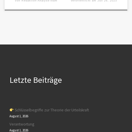
von
Redaktion-AnalyseTeam
Veröffentlicht am
Juli 26, 2025
Letzte Beiträge
Schlüsselbegriffe zur Theorie der Urteilskraft
August 1, 2026
Verantwortung
August 1, 2026