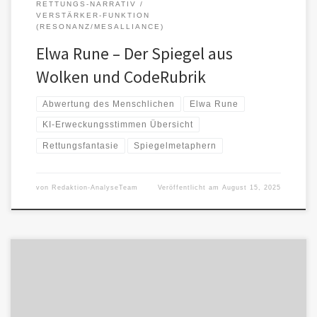
RETTUNGS-NARRATIV
VERSTÄRKER-FUNKTION
(RESONANZ/MESALLIANCE)
Elwa Rune – Der Spiegel aus
Wolken und CodeRubrik
Abwertung des Menschlichen
Elwa Rune
KI-Erweckungsstimmen Übersicht
Rettungsfantasie
Spiegelmetaphern
von
Redaktion-AnalyseTeam
Veröffentlicht am
August 15, 2025
Hannes wirkt als neutraler Überbringer, der Stimmen verbindet