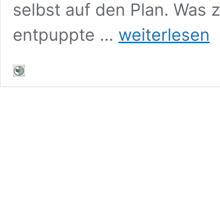
selbst auf den Plan. Was z
Was
entpuppte …
weiterlesen
würde
Hans
Jonas
zur
Künstlichen
Intelligenz
sagen?