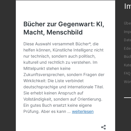
I
Übe
Imp
Dat
Ede
Büc
Kat
FAQ
Wör