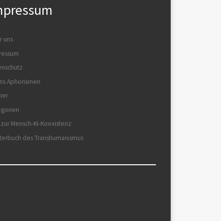
mpressum
r uns
ressum
enschutz
ns Aphorismen
her
egorien
 zur Mensch-KI-Koexistenz
terbuch des Transhumanismus