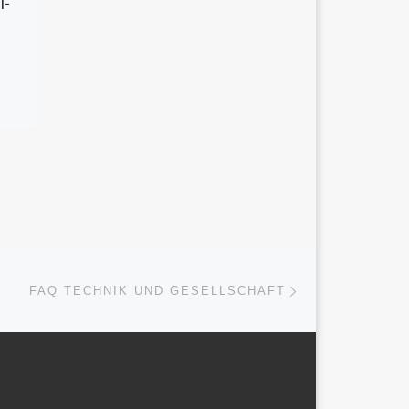
I-
Nächster Beitrag
ISTE
FAQ TECHNIK UND GESELLSCHAFT