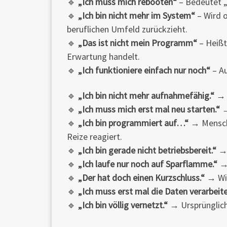
🔹
„Ich muss mich rebooten“
– Bedeutet „
🔹
„Ich bin nicht mehr im System“
– Wird o
beruflichen Umfeld zurückzieht.
🔹
„Das ist nicht mein Programm“
– Heißt
Erwartung handelt.
🔹
„Ich funktioniere einfach nur noch“
– Au
🔹
„Ich bin nicht mehr aufnahmefähig.“
→ W
🔹
„Ich muss mich erst mal neu starten.“
→
🔹
„Ich bin programmiert auf…“
→ Mensche
Reize reagiert.
🔹
„Ich bin gerade nicht betriebsbereit.“
→ 
🔹
„Ich laufe nur noch auf Sparflamme.“
→ 
🔹
„Der hat doch einen Kurzschluss.“
→ Wie
🔹
„Ich muss erst mal die Daten verarbeite
🔹
„Ich bin völlig vernetzt.“
→ Ursprünglich 