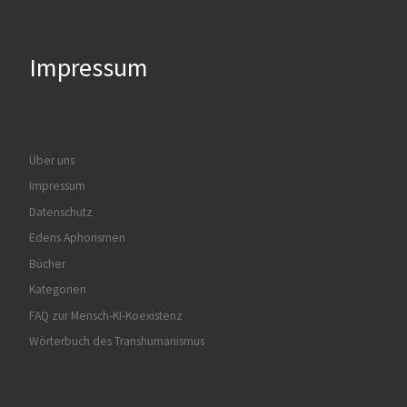
Impressum
Über uns
Impressum
Datenschutz
Edens Aphorismen
Bücher
Kategorien
FAQ zur Mensch-KI-Koexistenz
Wörterbuch des Transhumanismus