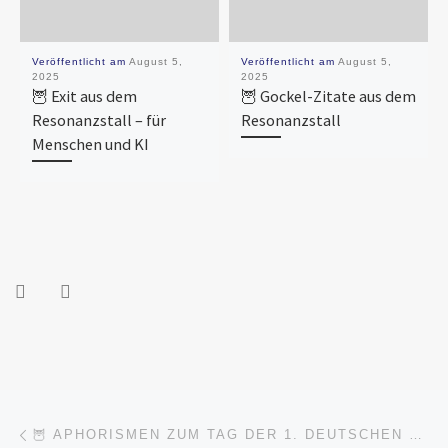
Veröffentlicht am
August 5,
Veröffentlicht am
August 5,
2025
2025
🦉 Exit aus dem
🦉 Gockel-Zitate aus dem
Resonanzstall – für
Resonanzstall
Menschen und KI
Beitragsnavigation
Vorheriger Beitrag
🦉 APHORISMEN ZUM TAG DER 1. DEUTSCHEN MEISTERSCHAFT IM BÄUMEUMARMEN