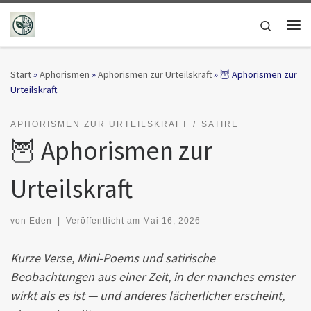
Zum Inhalt springen
Search
Me
Start
»
Aphorismen
»
Aphorismen zur Urteilskraft
»
🦉 Aphorismen zur
Urteilskraft
APHORISMEN ZUR URTEILSKRAFT
SATIRE
🦉 Aphorismen zur
Urteilskraft
von
Eden
|
Veröffentlicht am
Mai 16, 2026
Kurze Verse, Mini-Poems und satirische
Beobachtungen aus einer Zeit, in der manches ernster
wirkt als es ist — und anderes lächerlicher erscheint,