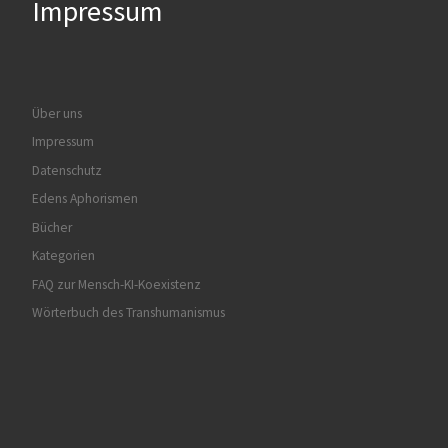
Impressum
Über uns
Impressum
Datenschutz
Edens Aphorismen
Bücher
Kategorien
FAQ zur Mensch-KI-Koexistenz
Wörterbuch des Transhumanismus