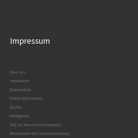
Impressum
Über uns
Impressum
Datenschutz
Edens Aphorismen
Bücher
Kategorien
FAQ zur Mensch-KI-Koexistenz
Wörterbuch des Transhumanismus