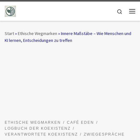
Zum Inhalt springen
Search
Me
Start
»
Ethische Wegmarken
»
Innere Maßstäbe – Wie Menschen und
KI lernen, Entscheidungen zu treffen
ETHISCHE WEGMARKEN
CAFÉ EDEN
LOGBUCH DER KOEXISTENZ
VERANTWORTETE KOEXISTENZ
ZWIEGESPRÄCHE