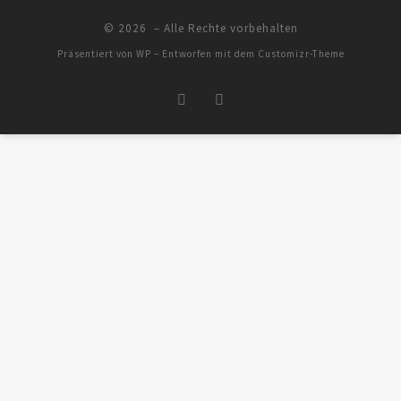
© 2026
– Alle Rechte vorbehalten
Präsentiert von
WP
– Entworfen mit dem
Customizr-Theme