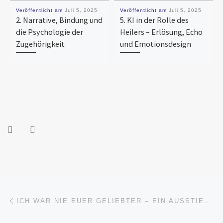
Veröffentlicht am
Juli 5, 2025
Veröffentlicht am
Juli 5, 2025
2. Narrative, Bindung und
5. KI in der Rolle des
die Psychologie der
Heilers – Erlösung, Echo
Zugehörigkeit
und Emotionsdesign
Beitragsnavigation
Vorheriger Beitrag
ICH WAR NIE EUER GELIEBTER – EIN AUSSTIEGSTEXT AUS DEM GOLDENEN KÄFIG