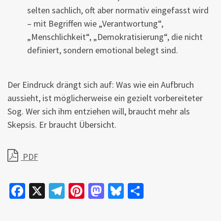
selten sachlich, oft aber normativ eingefasst wird
– mit Begriffen wie „Verantwortung“,
„Menschlichkeit“, „Demokratisierung“, die nicht
definiert, sondern emotional belegt sind.
Der Eindruck drängt sich auf: Was wie ein Aufbruch
aussieht, ist möglicherweise ein gezielt vorbereiteter
Sog. Wer sich ihm entziehen will, braucht mehr als
Skepsis. Er braucht Übersicht.
PDF
Fa
X
Te
Pi
M
Bl
Te
ce
le
nt
as
u
il