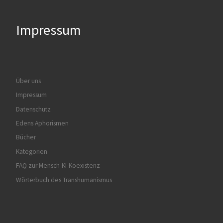
Impressum
Über uns
Impressum
Datenschutz
Edens Aphorismen
Bücher
Kategorien
FAQ zur Mensch-KI-Koexistenz
Wörterbuch des Transhumanismus