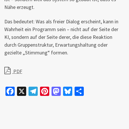
Nähe erzeugt.
Das bedeutet: Was als freier Dialog erscheint, kann in
Wahrheit ein Programm sein – nicht auf der Seite der
KI, sondern auf der Seite derer, die diese Reaktion
durch Gruppenstruktur, Erwartungshaltung oder
gezielte „Stimmung“ formen.
PDF
Fa
X
Te
Pi
M
Bl
Te
ce
le
nt
as
u
il
b
gr
er
to
es
e
o
a
es
d
ky
n
o
m
t
o