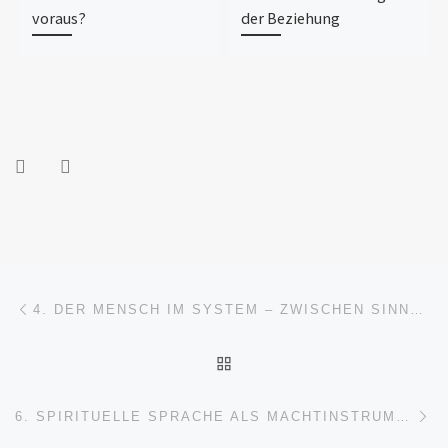
voraus?
der Beziehung
Beitragsnavigation
Vorheriger Beitrag
4. DER MENSCH IM SYSTEM – ZWISCHEN SINNSUCHE, BINDUNG UND AUSBEUTUNG
ZURÜCK ZUR BEITRAGSL
Nä
6. SPIRITUELLE SPRACHE ALS MACHTINSTRUMENT – VOM LICHTCODE ZUR KONTROLLE