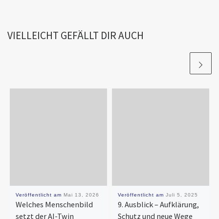
k
n
VIELLEICHT GEFÄLLT DIR AUCH
Veröffentlicht am
Mai 13, 2026
Veröffentlicht am
Juli 5, 2025
Welches Menschenbild
9. Ausblick – Aufklärung,
setzt der AI-Twin
Schutz und neue Wege