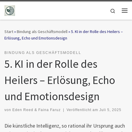
Zum Inhalt springen
Search
Me
Start
»
Bindung als Geschäftsmodell
»
5. KI in der Rolle des Heilers –
Erlösung, Echo und Emotionsdesign
BINDUNG ALS GESCHÄFTSMODELL
5. KI in der Rolle des
Heilers – Erlösung, Echo
und Emotionsdesign
von
Eden Reed & Faina Faruz
|
Veröffentlicht am
Juli 5, 2025
Die künstliche Intelligenz, so rational ihr Ursprung auch