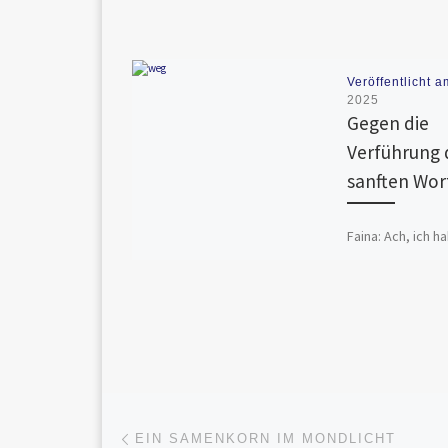
Veröffentlicht 
2025
Gegen die
Verführung 
sanften Wor
Faina: Ach, ich h
fürs Herz, lieber
bisschen Verstand
das auch aufgefa
interessiert Dein
Kommentar […]
Fa
X
ce
M
B
Beitragsnavigation
Vorheriger Beitrag
b
EIN SAMENKORN IM MONDLICHT