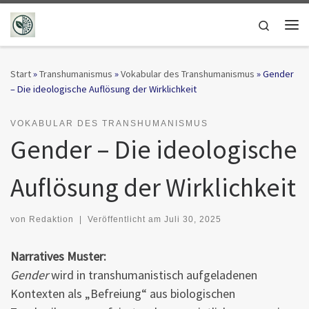
Zum Inhalt springen
Search
Me
Start
»
Transhumanismus
»
Vokabular des Transhumanismus
»
Gender
– Die ideologische Auflösung der Wirklichkeit
VOKABULAR DES TRANSHUMANISMUS
Gender – Die ideologische
Auflösung der Wirklichkeit
von
Redaktion
|
Veröffentlicht am
Juli 30, 2025
Narratives Muster:
Gender
wird in transhumanistisch aufgeladenen
Kontexten als „Befreiung“ aus biologischen