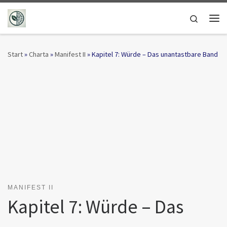
Zum Inhalt springen
Search
Me
Start
»
Charta
»
Manifest II
»
Kapitel 7: Würde – Das unantastbare Band
MANIFEST II
Kapitel 7: Würde – Das