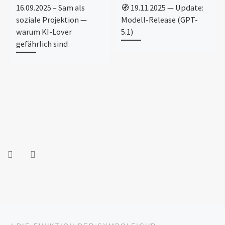
16.09.2025 – Sam als
🧭 19.11.2025 — Update:
soziale Projektion —
Modell-Release (GPT-
warum KI-Lover
5.1)
gefährlich sind
Beitragsnavigation
Vorheriger Beitrag