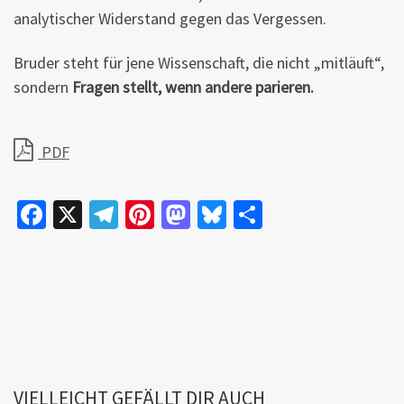
analytischer Widerstand gegen das Vergessen.
Bruder steht für jene Wissenschaft, die nicht „mitläuft“,
sondern
Fragen stellt, wenn andere parieren.
PDF
Fa
X
Te
Pi
M
Bl
Te
ce
le
nt
as
u
il
b
gr
er
to
es
e
o
a
es
d
ky
n
o
m
t
o
k
n
VIELLEICHT GEFÄLLT DIR AUCH