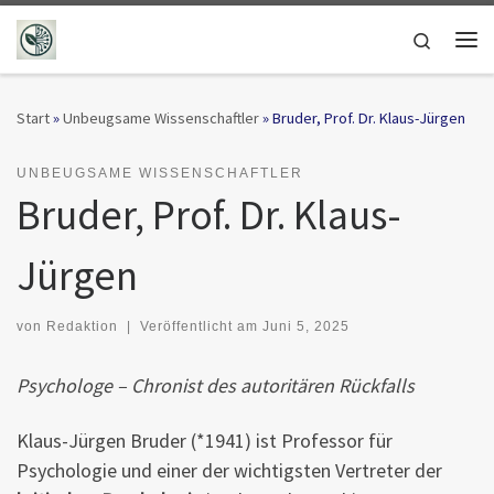
Zum Inhalt springen
Search
Me
Start
»
Unbeugsame Wissenschaftler
»
Bruder, Prof. Dr. Klaus-Jürgen
UNBEUGSAME WISSENSCHAFTLER
Bruder, Prof. Dr. Klaus-
Jürgen
von
Redaktion
|
Veröffentlicht am
Juni 5, 2025
Psychologe – Chronist des autoritären Rückfalls
Klaus-Jürgen Bruder (*1941) ist Professor für
Psychologie und einer der wichtigsten Vertreter der