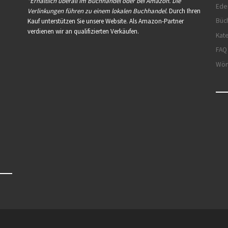
*Erhältlich überall im Buchhandel oder bei Amazon. Die
Ede
Verlinkungen führen zu einem lokalen Buchhandel.
Durch Ihren
Büc
Kauf unterstützen Sie unsere Website. Als Amazon-Partner
verdienen wir an qualifizierten Verkäufen.
Kat
FAQ
Wör