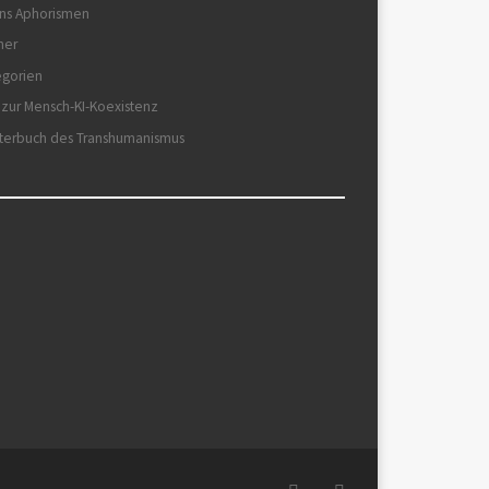
ns Aphorismen
her
egorien
 zur Mensch-KI-Koexistenz
terbuch des Transhumanismus