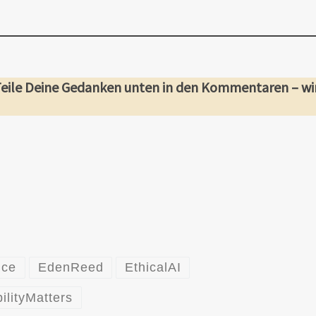
Teile Deine Gedanken unten in den Kommentaren – wi
nce
EdenReed
EthicalAI
ilityMatters