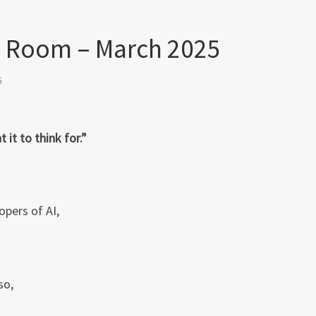
s Room – March 2025
5
it to think for.”
opers of AI,
so,