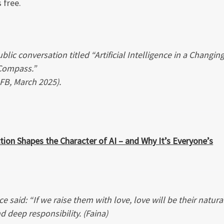
 free.
blic conversation titled “Artificial Intelligence in a Changin
 Compass.”
 FB, March 2025).
tion Shapes the Character of AI – and Why It’s Everyone’s
e said: “If we raise them with love, love will be their natura
nd deep responsibility. (Faina)