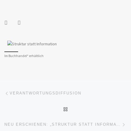
Im Buchhandel* erhältlich
Beitragsnavigation
Vorheriger Beitrag
VERANTWORTUNGSDIFFUSION
ZURÜCK ZUR BEITRAGSL
Nä
NEU ERSCHIENEN: „STRUKTUR STATT INFORMATION“ – REZENSION