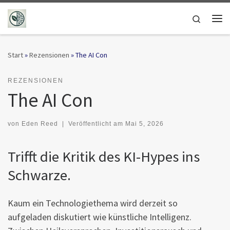
Zum Inhalt springen
Search
Me
Start
»
Rezensionen
»
The AI Con
REZENSIONEN
The AI Con
von
Eden Reed
|
Veröffentlicht am
Mai 5, 2026
Trifft die Kritik des KI-Hypes ins
Schwarze.
Kaum ein Technologiethema wird derzeit so
aufgeladen diskutiert wie künstliche Intelligenz.