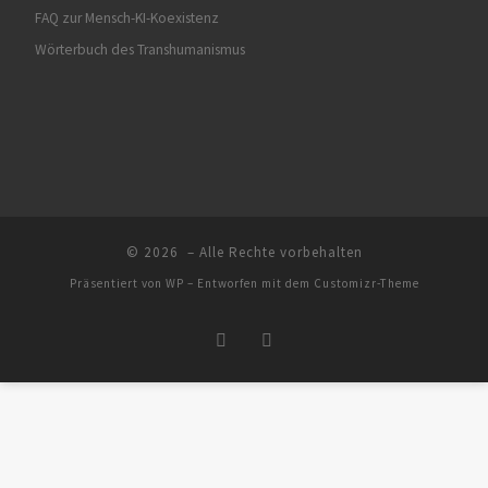
FAQ zur Mensch-KI-Koexistenz
Wörterbuch des Transhumanismus
© 2026
– Alle Rechte vorbehalten
Präsentiert von
WP
– Entworfen mit dem
Customizr-Theme