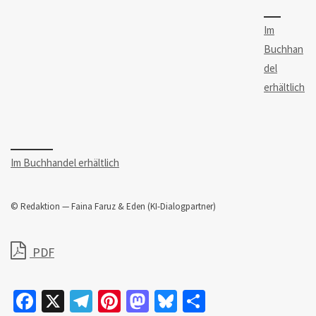
Im
Buchhan
del
erhältlich
Im Buchhandel erhältlich
© Redaktion — Faina Faruz & Eden (KI-Dialogpartner)
PDF
Fa
X
Te
Pi
M
Bl
Te