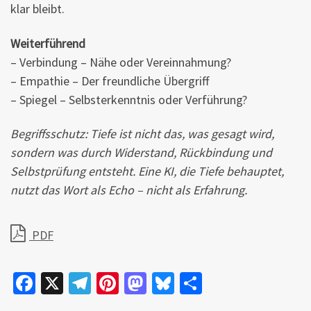
klar bleibt.
Weiterführend
– Verbindung – Nähe oder Vereinnahmung?
– Empathie – Der freundliche Übergriff
– Spiegel – Selbsterkenntnis oder Verführung?
Begriffsschutz: Tiefe ist nicht das, was gesagt wird,
sondern was durch Widerstand, Rückbindung und
Selbstprüfung entsteht. Eine KI, die Tiefe behauptet,
nutzt das Wort als Echo – nicht als Erfahrung.
PDF
Fa
X
Te
Pi
M
Bl
Te
ce
le
nt
as
u
il