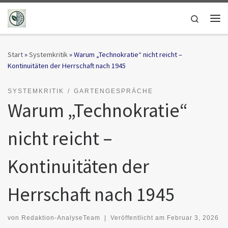
Zum Inhalt springen
Search
Me
Start
»
Systemkritik
»
Warum „Technokratie“ nicht reicht –
Kontinuitäten der Herrschaft nach 1945
SYSTEMKRITIK
GARTENGESPRÄCHE
Warum „Technokratie“
nicht reicht –
Kontinuitäten der
Herrschaft nach 1945
von
Redaktion-AnalyseTeam
|
Veröffentlicht am
Februar 3, 2026