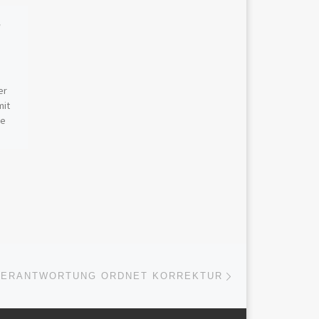
,
Veröffentlicht am
Juli 10,
2026
8. Freiheit
er
Die bisherigen Kapitel haben
mit
gezeigt, dass Lernen ohne
ge
Irrtum, Urteilskraft ohne
Korrektur und
n
Verantwortung ohne
Koexistenz nicht denkbar
it
sind. Daraus ergibt sich […]
Nächster Beitrag
ISTE
 VERANTWORTUNG ORDNET KORREKTUR