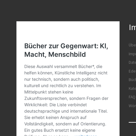
I
Übe
Imp
Dat
Ede
Büc
Kat
FAQ
Wör