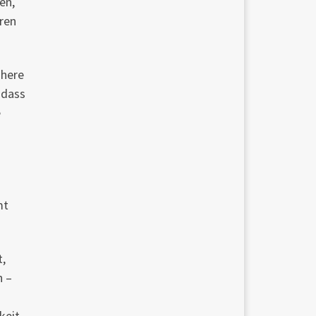
en,
ren
ühere
 dass
e
mt
t,
n –
keit.