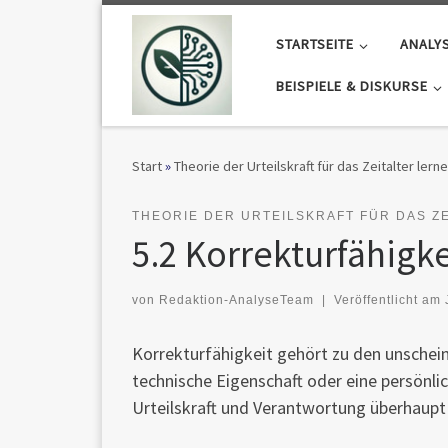
Zum Inhalt springen
STARTSEITE
ANALY
BEISPIELE & DISKURSE
Start
»
Theorie der Urteilskraft für das Zeitalter le
THEORIE DER URTEILSKRAFT FÜR DAS Z
5.2 Korrekturfähigke
von
Redaktion-AnalyseTeam
|
Veröffentlicht am
Korrekturfähigkeit gehört zu den unscheinb
technische Eigenschaft oder eine persönli
Urteilskraft und Verantwortung überhaup