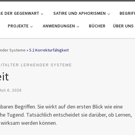
SE DER GEGENWART
SATIRE UND APHORISMEN
BEGRIF
PROJEKTE
ANWENDUNGEN
BÜCHER
ÜBER UNS
rnender Systeme
»
5.2 Korrekturfähigkeit
EITALTER LERNENDER SYSTEME
it
Juli 6, 2026
aren Begriffen. Sie wirkt auf den ersten Blick wie eine
che Tugend. Tatsächlich entscheidet sie darüber, ob Lernen,
t wirksam werden können.