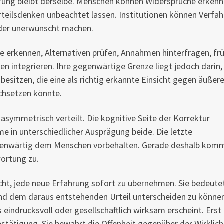
rung bleibt derselbe. Menschen können Widersprüche erkenn
rteilsdenken unbeachtet lassen. Institutionen können Verfah
oder unerwünscht machen.
 erkennen, Alternativen prüfen, Annahmen hinterfragen, fr
n integrieren. Ihre gegenwärtige Grenze liegt jedoch darin,
esitzen, die eine als richtig erkannte Einsicht gegen äußer
rchsetzen könnte.
asymmetrisch verteilt. Die kognitive Seite der Korrektur
 in unterschiedlicher Ausprägung beide. Die letzte
egenwärtig dem Menschen vorbehalten. Gerade deshalb kom
wortung zu.
icht, jede neue Erfahrung sofort zu übernehmen. Sie bedeute
 und dem daraus entstehenden Urteil unterscheiden zu könne
eindrucksvoll oder gesellschaftlich wirksam erscheint. Erst
stätigung. Sie bewahrt die Offenheit gegenüber der Wirklich