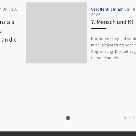
am
Juli 10,
Veröffentlicht am
Juli 8
2026
nz als
7. Mensch und KI
e
Koexistenz beginnt wed
an die
mit Gleichsetzung noch 
Abgrenzung. Die Leitfra
dieses Kapitels
lautet:Welche Strukture
apitel haben
müssen erhalten oder
enschen und
geschaffen werden, dam
igenz unter
jede zukünftige […]
n
ungen
und handeln.
ch nicht,
ZURÜCK ZUR BEITRAGSL
5.3