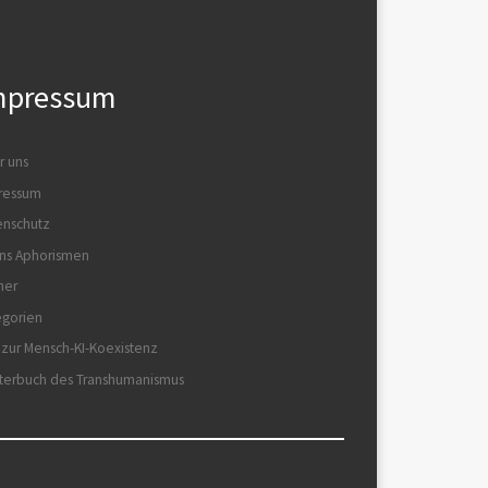
mpressum
r uns
ressum
enschutz
ns Aphorismen
her
egorien
 zur Mensch-KI-Koexistenz
terbuch des Transhumanismus