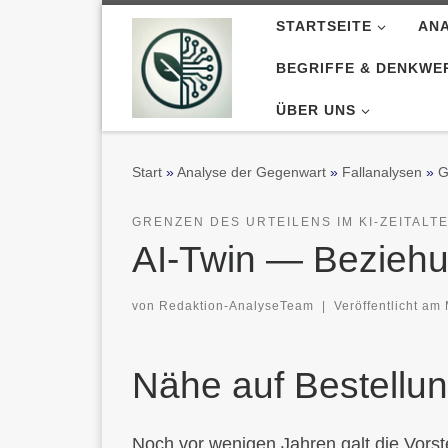
STARTSEITE
AN
Zum Inhalt springen
BEGRIFFE & DENKWE
ÜBER UNS
Start
»
Analyse der Gegenwart
»
Fallanalysen
»
G
GRENZEN DES URTEILENS IM KI-ZEITALT
AI-Twin — Beziehu
von
Redaktion-AnalyseTeam
|
Veröffentlicht am
Nähe auf Bestellu
Noch vor wenigen Jahren galt die Vorst