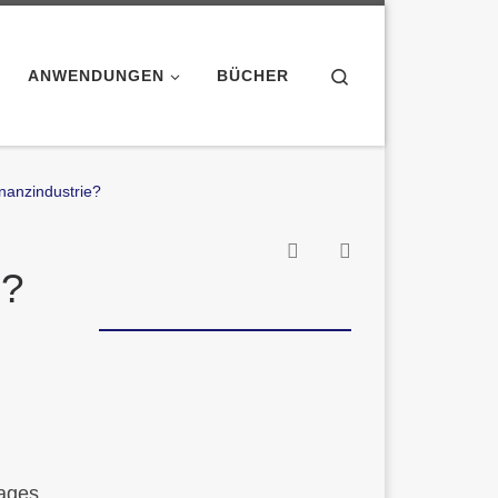
Search
ANWENDUNGEN
BÜCHER
nanzindustrie?
e?
Tages