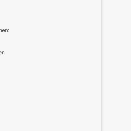
chen:
en