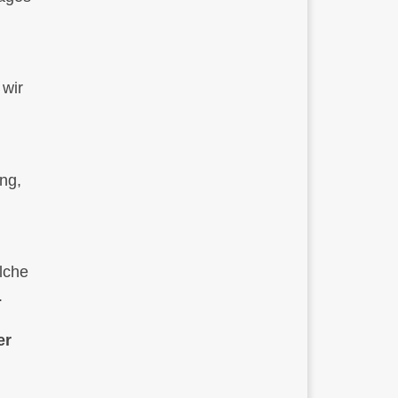
 wir
ng,
lche
.
er