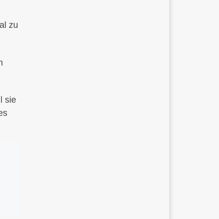
al zu
h
l sie
es