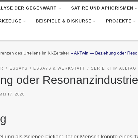
ALYSE DER GEGENWART
SATIRE UND APHORISMEN
RKZEUGE
BEISPIELE & DISKURSE
PROJEKTE
renzen des Urteilens im KI-Zeitalter
»
AI-Twin — Beziehung oder Reso
ER
ESSAYS
ESSAYS & WERKSTATT
SERIE KI IM ALLTAG
ng oder Resonanzindustri
Mai 17, 2026
ng
ellung als Science Fiction: Jeder Mensch könnte eines 