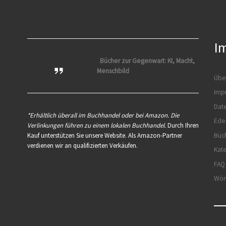
o
a
to
es
e
gr
er
il
o
m
d
ky
n
a
es
s
e
k
o
m
t
y
n
I
n
Bücher zur Gegenwart: KI, Macht,
Menschbild
Übe
Imp
Dat
*Erhältlich überall im Buchhandel oder bei Amazon. Die
Ede
Verlinkungen führen zu einem lokalen Buchhandel.
Durch Ihren
Büc
Kauf unterstützen Sie unsere Website. Als Amazon-Partner
verdienen wir an qualifizierten Verkäufen.
Kat
FAQ
Wör