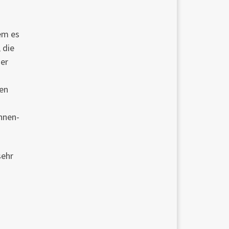
em es
 die
er
en
nnen-
sehr