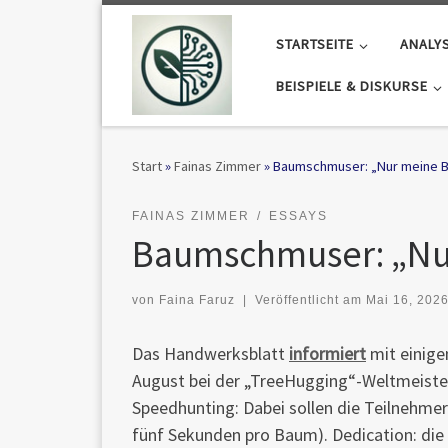
Zum Inhalt springen
STARTSEITE
ANALY
BEISPIELE & DISKURSE
Start
»
Fainas Zimmer
»
Baumschmuser: „Nur meine Bi
FAINAS ZIMMER
ESSAYS
Baumschmuser: „Nur
von
Faina Faruz
|
Veröffentlicht am
Mai 16, 202
Das Handwerksblatt
informiert
mit einige
August bei der „TreeHugging“-Weltmeistersc
Speedhunting: Dabei sollen die Teilnehm
fünf Sekunden pro Baum). Dedication: di