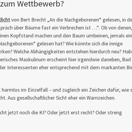
 zum Wettbewerb?
dicht
von Bert Brecht „An die Nachgeborenen“ gelesen, in d
espräch über Bäume fast ein Verbrechen ist …“. Ob von denen,
einen Kopfstand machen und den Baum umbeinen, jemals ein
Nachgeborenen“ gelesen hat? Wie könnte sich die innige
rken? Welche Abhängigkeiten entstehen hierdurch neu? Hab
nerisches Maskulinum erscheint hier irgendwie daneben, Bad
 der Interessenten eher entsprechend mit dem markanten Bi
ht harmlos im Einzelfall – und zugleich ein Zeichen dafür, wie 
. Aus gesellschaftlicher Sicht eher ein Warnzeichen.
ht jetzt noch die KI? Oder jetzt erst recht? Oder streng