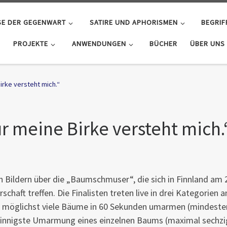
SE DER GEGENWART
SATIRE UND APHORISMEN
BEGRIF
PROJEKTE
ANWENDUNGEN
BÜCHER
ÜBER UNS
rke versteht mich.“
 meine Birke versteht mich.
6
n Bildern über die „Baumschmuser“, die sich in Finnland am 
haft treffen. Die Finalisten treten live in drei Kategorien a
er möglichst viele Bäume in 60 Sekunden umarmen (mindeste
e innigste Umarmung eines einzelnen Baums (maximal sechzi