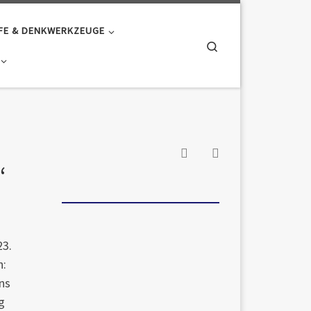
FE & DENKWERKZEUGE
Search
“
23.
n:
ns
g