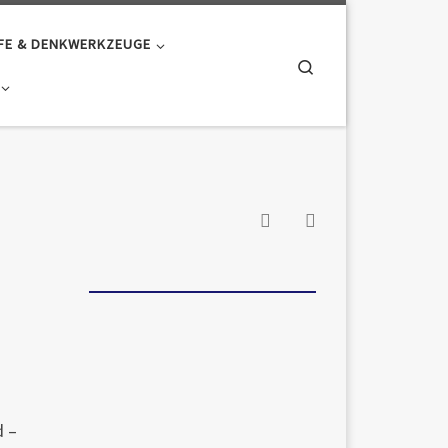
FE & DENKWERKZEUGE
Search
d –