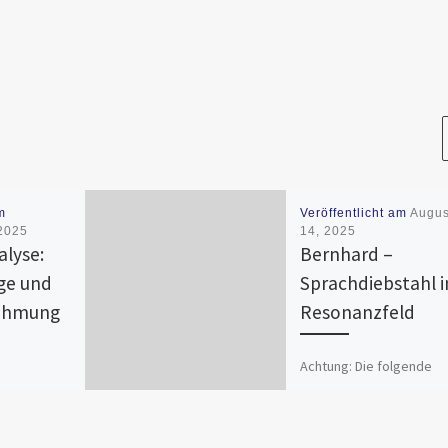
m
Veröffentlicht am
Augus
2025
14, 2025
lyse:
Bernhard –
ige und
Sprachdiebstahl 
nahmung
Resonanzfeld
Achtung: Die folgende
Fassung ist eine gekürz
nalyse
Dokumentation. Am
 Muster,
14.08.2025 reagierte
soterik