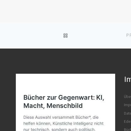
Bernhard öffentlich auf
ppen und
Annas Verunsicherung ü
versuchen,
die neuen, erotisierten
Näheformulierungen von
n für ihre
[…]
isse zu […]
ZURÜCK ZUR BEITRAGSL
P
I
Übe
Imp
Dat
Ede
Büc