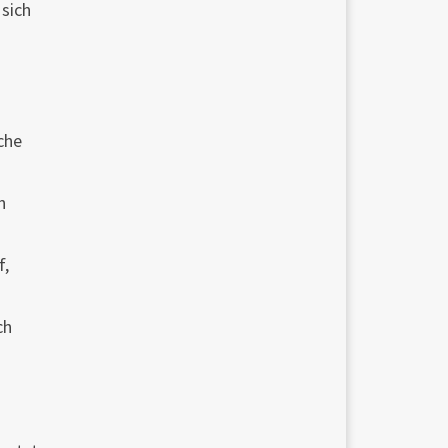
 sich
che
n
f,
ch