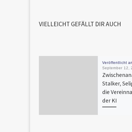
VIELLEICHT GEFÄLLT DIR AUCH
Veröffentlicht a
September 12, 
Zwischenana
Stalker, Sel
die Verein
der KI
Diese Zwischena
dokumentiert ein
das über bloße E