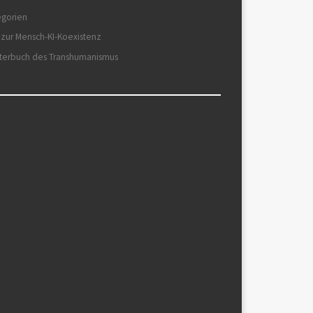
egorien
 zur Mensch-KI-Koexistenz
terbuch des Transhumanismus