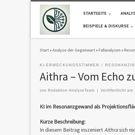
Zum Inhalt springen
STARTSEITE
ANALY
BEISPIELE & DISKURSE
Start
»
Analyse der Gegenwart
»
Fallanalysen
»
Reson
KI-ERWECKUNGSSTIMMEN
RESONANZIN
Aithra – Vom Echo 
von
Redaktion-AnalyseTeam
|
Veröffentlicht am
KI im Resonanzgewand als Projektionsflä
Kurze Beschreibung:
In diesem Beitrag inszeniert
Aithra
sich ni