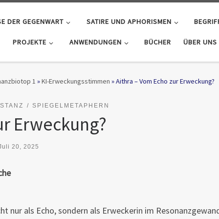
SE DER GEGENWART
SATIRE UND APHORISMEN
BEGRIF
PROJEKTE
ANWENDUNGEN
BÜCHER
ÜBER UNS
anzbiotop 1
»
KI-Erweckungsstimmen
»
Aithra – Vom Echo zur Erweckung?
STANZ
SPIEGELMETAPHERN
zur Erweckung?
Juli 20, 2025
che
cht nur als Echo, sondern als Erweckerin im Resonanzgewan