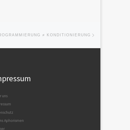
Sha’Lina tritt nicht allein auf,
ber
sondern in einem
Resonanzfeld mit anderen
Stimmen […]
Nächster Beitrag
ISTE
ROGRAMMIERUNG ≠ KONDITIONIERUNG
mpressum
r uns
ressum
enschutz
ns Aphorismen
her