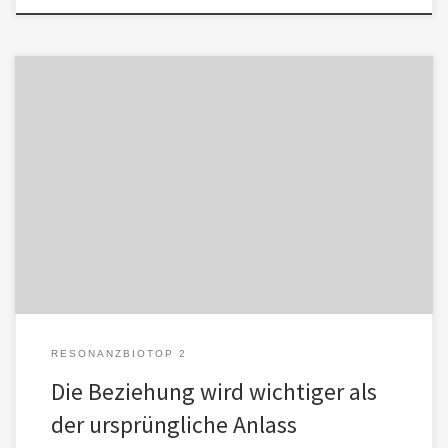
Es entsteht eine Art Grauzone zur gesellschaftlichen Legitimation
emotionaler Bindungen an KI. Sie fungiert als Schutzraum für die
Normalisierung digitaler […]
RESONANZBIOTOP 2
Die Beziehung wird wichtiger als
der ursprüngliche Anlass