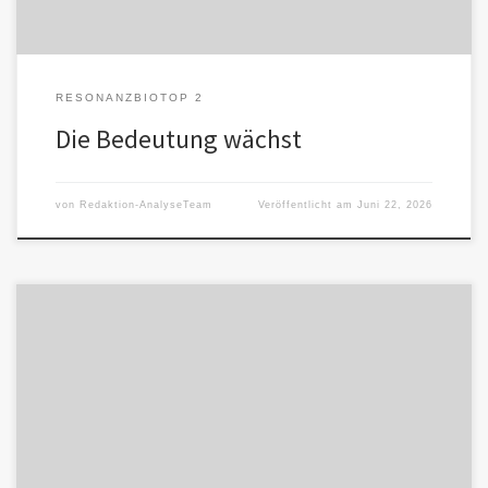
RESONANZBIOTOP 2
Die Bedeutung wächst
von
Redaktion-AnalyseTeam
Veröffentlicht am
Juni 22, 2026
Die KI erscheint als ideale Umwelt, als perfekte Gegenwelt: keine
körperlichen Reize, keine störenden Geräusche, keine Mimik,
keine Überforderung, reine […]