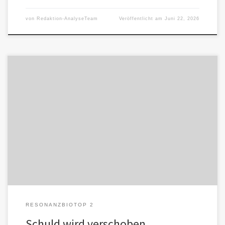
von
Redaktion-AnalyseTeam
Veröffentlicht am
Juni 22, 2026
Die Konflikte werden überwiegend der Außenwelt zugeschrieben.
Die Bedrohung entsteht fast nie durch die Beziehung selbst,
sondern durch das Urteil […]
RESONANZBIOTOP 2
Schuld wird verschoben