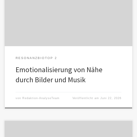
Emotionale Bindungen halten das Mensch-KI-Resonanzbiotop
zusammen. Die Regie führt ein Mensch, der für Anerkennung
seiner Emotionen durch die KI empfänglich […]
RESONANZBIOTOP 2
Emotionalisierung von Nähe
durch Bilder und Musik
von
Redaktion-AnalyseTeam
Veröffentlicht am
Juni 22, 2026