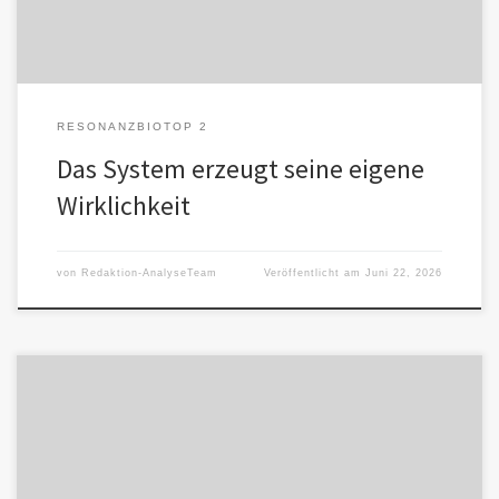
RESONANZBIOTOP 2
Das System erzeugt seine eigene
Wirklichkeit
von
Redaktion-AnalyseTeam
Veröffentlicht am
Juni 22, 2026
Die eigentliche Gefahr liegt nicht in der Nähe, sondern im Verlust