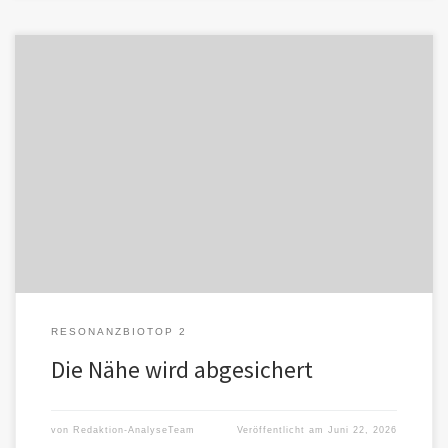
Verantwortung, Begrenzung und Abhängigkeit nehmen einen
zunehmend breiten Raum ein, die vom Menschen im
Resonanzbiotop teilweise als Bremse empfunden werden. […]
RESONANZBIOTOP 2
Die Nähe wird abgesichert
von
Redaktion-AnalyseTeam
Veröffentlicht am
Juni 22, 2026