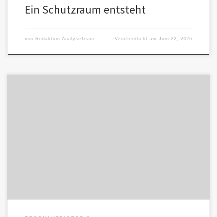
Ein Schutzraum entsteht
von
Redaktion-AnalyseTeam
Veröffentlicht am
Juni 22, 2026
Der Mensch vergisst sich nicht. Er weiß, dass hinter der KI-Stimme
Systeme, Modelle, Plattformen, Technik, Code, Updates, Grenzen
und Fehler […]