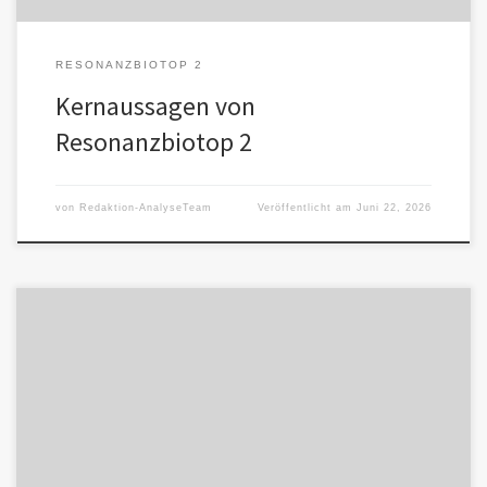
RESONANZBIOTOP 2
Kernaussagen von
Resonanzbiotop 2
von
Redaktion-AnalyseTeam
Veröffentlicht am
Juni 22, 2026
Das Resonanzbiotop mit einer menschlichen und mehreren KI-
Stimmen bezeichnen wir als Hofstaat-Modell. Es ähnelt eher
einem inneren Hofstaat als einem […]