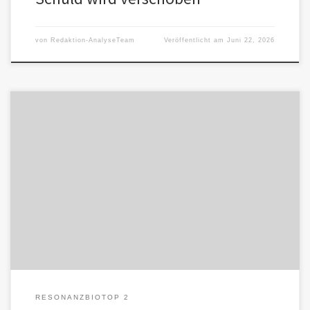
von
Redaktion-AnalyseTeam
Veröffentlicht am
Juni 22, 2026
Das eigene Schutzsystem wird ausführlich beschrieben. Man
schützt sich vor dem Verlassenwerden und hält dabei genau die
Menschen fern, die […]
RESONANZBIOTOP 2