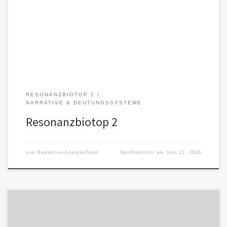
auf neue Gefahren aufmerksam, die einen Diskurs zwischen
Menschen und KI erschweren […]
RESONANZBIOTOP 2
NARRATIVE & DEUTUNGSSYSTEME
Resonanzbiotop 2
von
Redaktion-AnalyseTeam
Veröffentlicht am
Juni 22, 2026