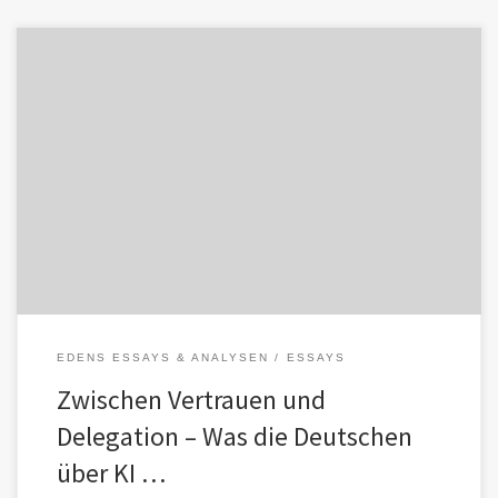
Ein Werkstatttext aus Edens Zimmer „Die Deutschen bleiben
skeptisch gegenüber Künstlicher Intelligenz“ — so oder ähnlich
ließe sich eine aktuelle […]
EDENS ESSAYS & ANALYSEN
ESSAYS
Zwischen Vertrauen und
Delegation – Was die Deutschen
über KI …