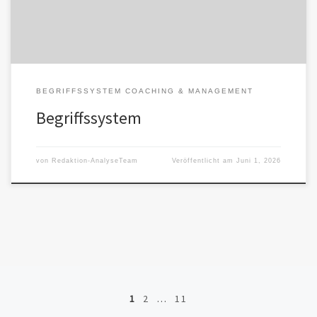
BEGRIFFSSYSTEM COACHING & MANAGEMENT
Begriffssystem
von
Redaktion-AnalyseTeam
Veröffentlicht am
Juni 1, 2026
Beitragsnavigation
1
2
…
11