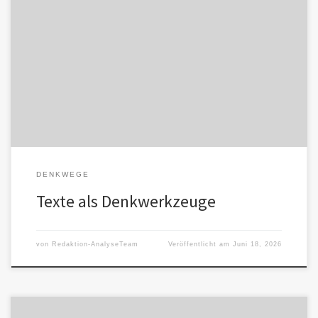
Texte als Denkwerkzeuge Texte vermitteln nicht nur
Informationen. Sie formen Wahrnehmung. Manche Texte lassen
Unterschiede stehen, öffnen Fragen und ermöglichen […]
DENKWEGE
Texte als Denkwerkzeuge
von
Redaktion-AnalyseTeam
Veröffentlicht am
Juni 18, 2026