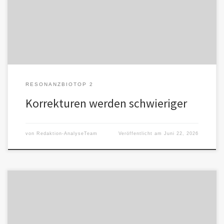
der Urteilskraft. Ein System kann Nähe zulassen und dennoch […]
RESONANZBIOTOP 2
Korrekturen werden schwieriger
von
Redaktion-AnalyseTeam
Veröffentlicht am
Juni 22, 2026