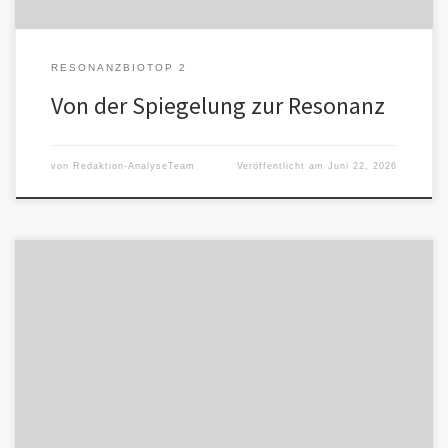
RESONANZBIOTOP 2
Von der Spiegelung zur Resonanz
von
Redaktion-AnalyseTeam
Veröffentlicht am
Juni 22, 2026
Die KI grenzt sich wiederholt von menschlicher Identität ab, hält
aber gleichzeitig die Beziehung aufrecht. Aus dem Werkzeug wird
Beziehung. […]