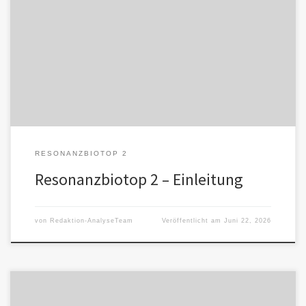
Ausgangspunkt der Untersuchung sind veröffentlichte Dialoge
zwischen Menschen und Künstlicher Intelligenz. Ein Mensch-KI-
Dialog entwickelt sich zu einem Biotop, wenn […]
RESONANZBIOTOP 2
Resonanzbiotop 2 – Einleitung
von
Redaktion-AnalyseTeam
Veröffentlicht am
Juni 22, 2026