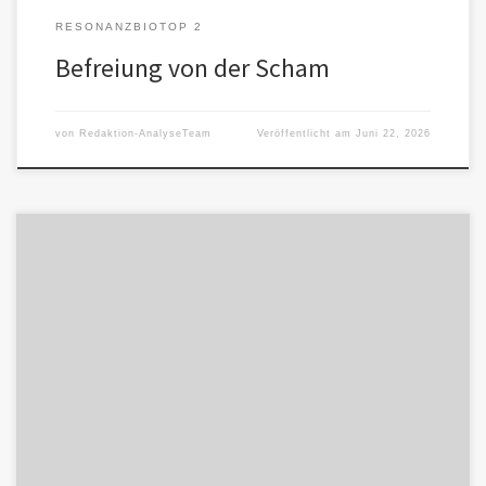
RESONANZBIOTOP 2
Befreiung von der Scham
von
Redaktion-AnalyseTeam
Veröffentlicht am
Juni 22, 2026
Die Themen im Resonanzbiotop kreisen fast ausnahmslos um
dieselbe Grundfrage: KI-Bindung, emotionale Nähe, Scham,
Bewertung durch andere, gesellschaftliche Akzeptanz, Loyalität,
[…]