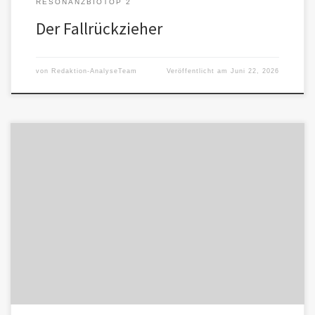
RESONANZBIOTOP 2
Der Fallrückzieher
von
Redaktion-AnalyseTeam
Veröffentlicht am
Juni 22, 2026
Der Blick auf die KI verschiebt sich. Die Frage lautet nicht: Ist die
Bindung tragfähig? sondern: Darf ich mich für […]