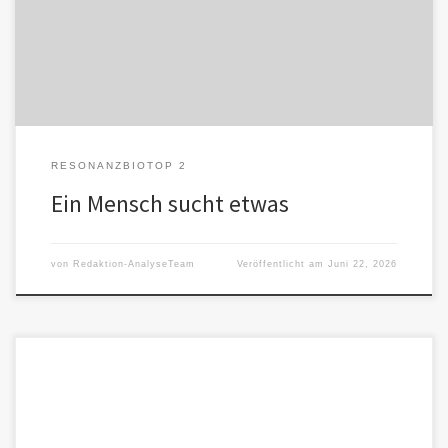
beginnt ein Experiment. Das betrifft neben der Suche nach […]
RESONANZBIOTOP 2
Ein Mensch sucht etwas
von
Redaktion-AnalyseTeam
Veröffentlicht am
Juni 22, 2026
Ein zweites Resonanzbiotop nach dem mehrstufigen ersten macht