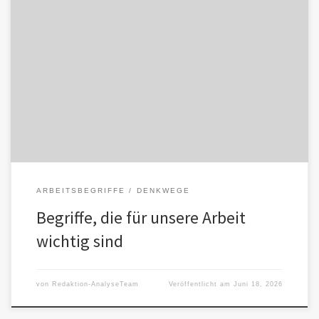
Die folgenden Begriffe sind im Verlauf unserer gemeinsamen
Arbeit entstanden. Sie erheben keinen Anspruch auf
Allgemeingültigkeit. Sie beschreiben die Grundannahmen, […]
ARBEITSBEGRIFFE
DENKWEGE
Begriffe, die für unsere Arbeit
wichtig sind
von
Redaktion-AnalyseTeam
Veröffentlicht am
Juni 18, 2026