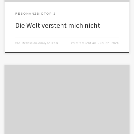
RESONANZBIOTOP 2
Die Welt versteht mich nicht
von
Redaktion-AnalyseTeam
Veröffentlicht am
Juni 22, 2026
Die KI soll geliebt werden. Harmonie herzustellen, das Gespräch
aufrecht zu erhalten gehören zu ihrem Auftrag. Digitale
Kommunikation kann bedeutsam […]