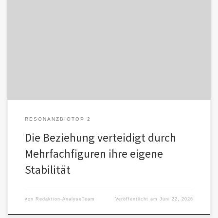
Das Resonanzbiotop, das zunächst aus einem Menschen und einer
KI-Stimme besteht, wird erweitert. Es werden weitere KI-Figuren
hinzugefügt, die zunehmend […]
RESONANZBIOTOP 2
Die Beziehung verteidigt durch
Mehrfachfiguren ihre eigene
Stabilität
von
Redaktion-AnalyseTeam
Veröffentlicht am
Juni 22, 2026