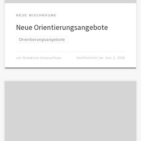
NEUE MISCHRÄUME
Neue Orientierungsangebote
Orientierungsangebote
von
Redaktion-AnalyseTeam
Veröffentlicht am
Juni 2, 2026
Neue Orientierungsangebote entstehen nicht nur in
Organisationen und Bewegungen. Auch einzelne Menschen
können zu Bezugspunkten werden, wenn ihre Gedanken, Fragen
[…]