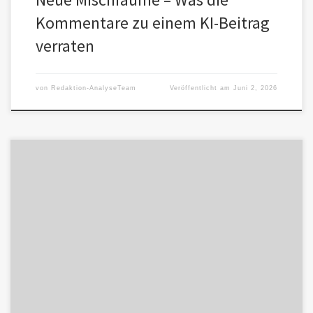
Kommentare zu einem KI-Beitrag
verraten
von
Redaktion-AnalyseTeam
Veröffentlicht am
Juni 2, 2026
In den vergangenen Jahren ist etwas Merkwürdiges geschehen.
Menschen, die früher wenig miteinander zu tun hatten, begegnen
sich heute in […]