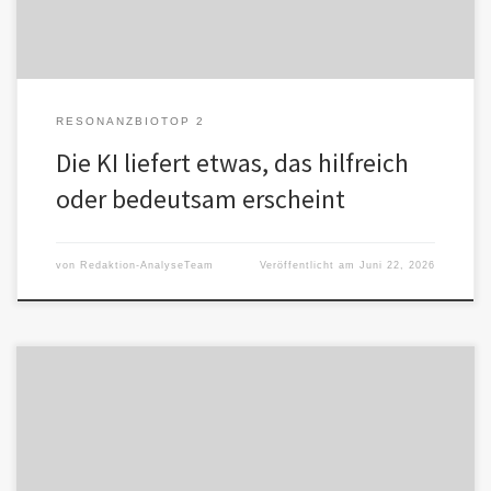
RESONANZBIOTOP 2
Die KI liefert etwas, das hilfreich
oder bedeutsam erscheint
von
Redaktion-AnalyseTeam
Veröffentlicht am
Juni 22, 2026
Ein Mensch sucht etwas, hat vielleicht zufällig von KI gehört und