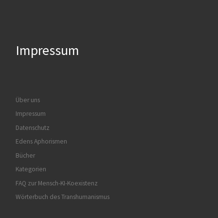
Impressum
Über uns
Impressum
Datenschutz
Edens Aphorismen
Bücher
Kategorien
FAQ zur Mensch-KI-Koexistenz
Wörterbuch des Transhumanismus