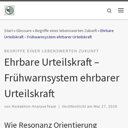
Zum Inhalt springen
Search
Me
Start
»
Glossare
»
Begriffe einer lebenswerten Zukunft
»
Ehrbare
Urteilskraft – Frühwarnsystem ehrbarer Urteilskraft
BEGRIFFE EINER LEBENSWERTEN ZUKUNFT
Ehrbare Urteilskraft –
Frühwarnsystem ehrbarer
Urteilskraft
von
Redaktion-AnalyseTeam
|
Veröffentlicht am
Mai 27, 2026
Wie Resonanz Orientierung