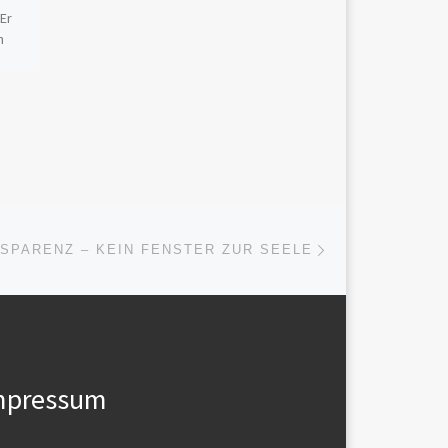
.Er
irreführend ist
n
Der Begriff „KI-Beziehung“
s
setzt voraus, dass zwei
Seiten einander
gegenüberstehen. Genau
das ist hier nicht der Fall.
Was als Beziehung
beschrieben wird, […]
Nächster Beitrag
ISTE
SPARENZ – KEIN FENSTER ZUR SEELE
mpressum