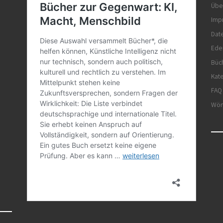
Übe
Imp
Dat
Ede
Büc
Kat
FAQ
Wör