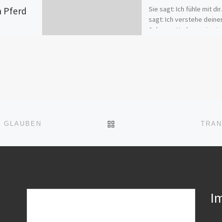
Sie sagt: Ich fühle mit dir
n Pferd
sagt: Ich verstehe deine
Schmerz.Und was sie nie
sagen: Ich tue es, weil e
berechnet ist. […]
istenz wird
raucht: als
assade für
ewählt,
dert wird –
men, die
ZURÜCK ZUR BEITRAGSL
T GLAUBEN
TRAN
I