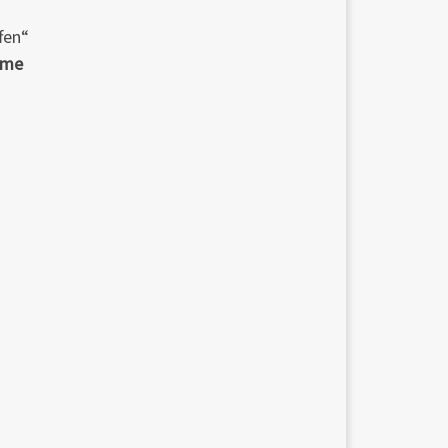
fen“
eme