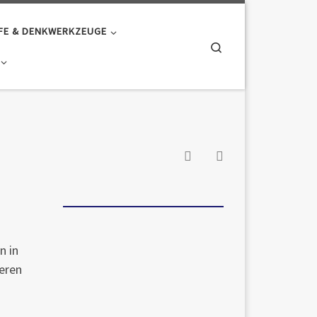
FE & DENKWERKZEUGE
Search
n in
ieren