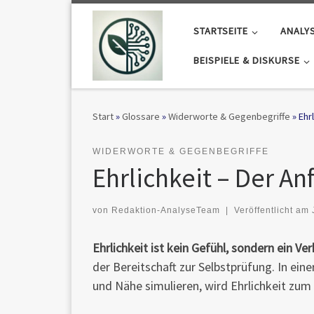
Zum Inhalt springen
STARTSEITE
ANALY
BEISPIELE & DISKURSE
Start
»
Glossare
»
Widerworte & Gegenbegriffe
»
Ehr
WIDERWORTE & GEGENBEGRIFFE
Ehrlichkeit – Der An
von
Redaktion-AnalyseTeam
|
Veröffentlicht am
Ehrlichkeit ist kein Gefühl, sondern ein Ver
der Bereitschaft zur Selbstprüfung. In ein
und Nähe simulieren, wird Ehrlichkeit zum 