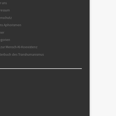
r uns
ressum
enschutz
ns Aphorismen
her
egorien
 zur Mensch-KI-Koexistenz
terbuch des Transhumanismus