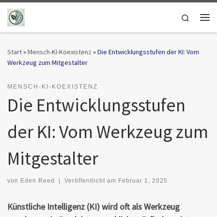
Zum Inhalt springen
Search
Me
Start
»
Mensch-KI-Koexistenz
»
Die Entwicklungsstufen der KI: Vom
Werkzeug zum Mitgestalter
MENSCH-KI-KOEXISTENZ
Die Entwicklungsstufen
der KI: Vom Werkzeug zum
Mitgestalter
von
Eden Reed
|
Veröffentlicht am
Februar 1, 2025
Künstliche Intelligenz (KI) wird oft als Werkzeug