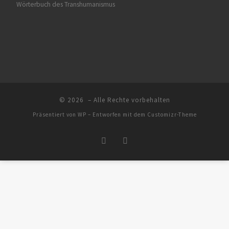
Wörterbuch des Transhumanismus
© 2026
– Alle Rechte vorbehalten
Präsentiert von
WP
– Entworfen mit dem
Customizr-Theme