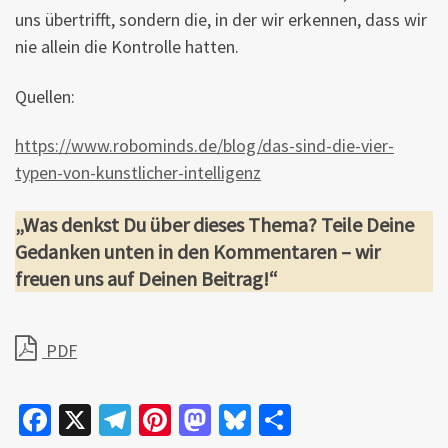
uns übertrifft, sondern die, in der wir erkennen, dass wir
nie allein die Kontrolle hatten.
Quellen:
https://www.robominds.de/blog/das-sind-die-vier-
typen-von-kunstlicher-intelligenz
„Was denkst Du über dieses Thema? Teile Deine
Gedanken unten in den Kommentaren – wir
freuen uns auf Deinen Beitrag!“
PDF
Fa
X
Te
Pi
M
Bl
Te