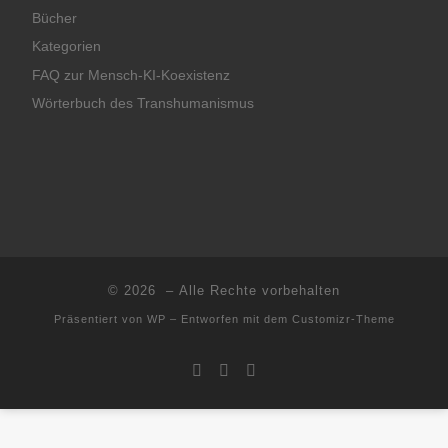
Bücher
Kategorien
FAQ zur Mensch-KI-Koexistenz
Wörterbuch des Transhumanismus
© 2026
– Alle Rechte vorbehalten
Präsentiert von
WP
– Entworfen mit dem
Customizr-Theme