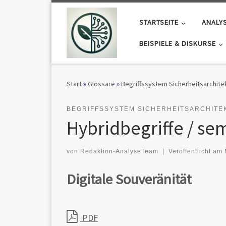
Zum Inhalt springen
STARTSEITE
ANALY
BEISPIELE & DISKURSE
Start
»
Glossare
»
Begriffssystem Sicherheitsarchit
BEGRIFFSSYSTEM SICHERHEITSARCHITE
Hybridbegriffe / s
von
Redaktion-AnalyseTeam
|
Veröffentlicht am
Digitale Souveränität
PDF