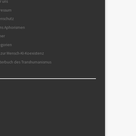
r uns
ressum
enschutz
ns Aphorismen
her
egorien
 zur Mensch-KI-Koexistenz
terbuch des Transhumanismus