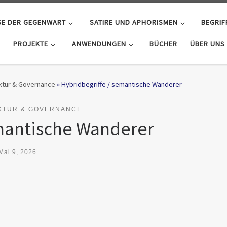
SE DER GEGENWART
SATIRE UND APHORISMEN
BEGRIF
PROJEKTE
ANWENDUNGEN
BÜCHER
ÜBER UNS
ektur & Governance
»
Hybridbegriffe / semantische Wanderer
KTUR & GOVERNANCE
emantische Wanderer
Mai 9, 2026