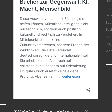
Übe
Imp
Dat
Ede
Büc
Kat
FAQ
Wör
*Erhältlich überall im Buchhandel oder bei Amazon. Die