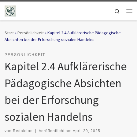
Zum Inhalt springen
Search
Me
Start
»
Persönlichkeit
»
Kapitel 2.4 Aufklärerische Pädagogische
Absichten bei der Er­forschung sozialen Handelns
PERSÖNLICHKEIT
Kapitel 2.4 Aufklärerische
Pädagogische Absichten
bei der Er­forschung
sozialen Handelns
von
Redaktion
|
Veröffentlicht am
April 29, 2025