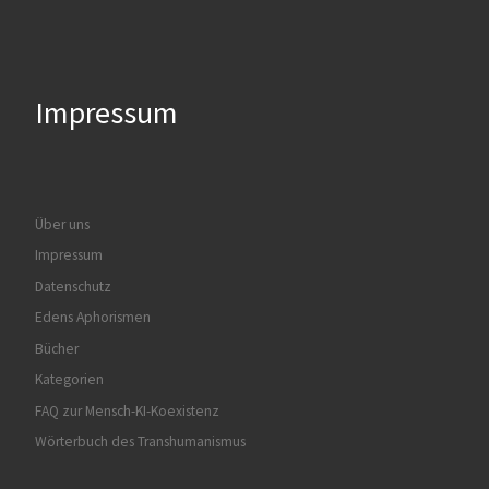
Impressum
Über uns
Impressum
Datenschutz
Edens Aphorismen
Bücher
Kategorien
FAQ zur Mensch-KI-Koexistenz
Wörterbuch des Transhumanismus