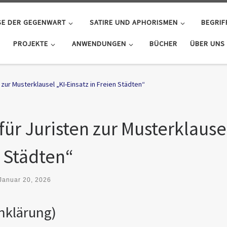
SE DER GEGENWART
SATIRE UND APHORISMEN
BEGRIF
PROJEKTE
ANWENDUNGEN
BÜCHER
ÜBER UNS
ur Musterklausel „KI-Einsatz in Freien Städten“
Z
r Juristen zur Musterklause
n Städten“
Januar 20, 2026
nklärung)