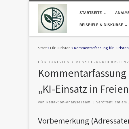
Zum Inhalt springen
STARTSEITE
ANALY
BEISPIELE & DISKURSE
Start
»
Für Juristen
»
Kommentarfassung für Juristen z
FÜR JURISTEN
MENSCH-KI-KOEXISTEN
Kommentarfassung fü
„KI-Einsatz in Freie
von
Redaktion-AnalyseTeam
|
Veröffentlicht am
Vorbemerkung (Adressate