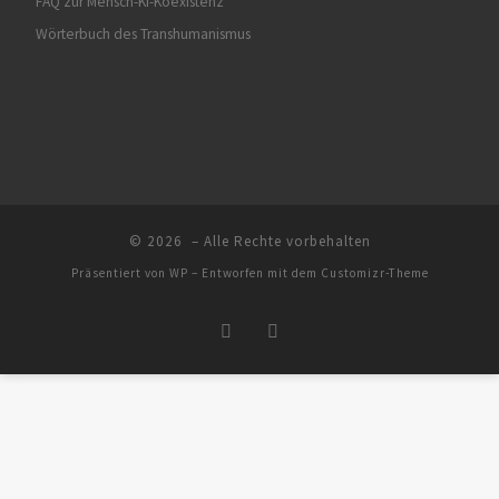
FAQ zur Mensch-KI-Koexistenz
Wörterbuch des Transhumanismus
© 2026
– Alle Rechte vorbehalten
Präsentiert von
WP
– Entworfen mit dem
Customizr-Theme