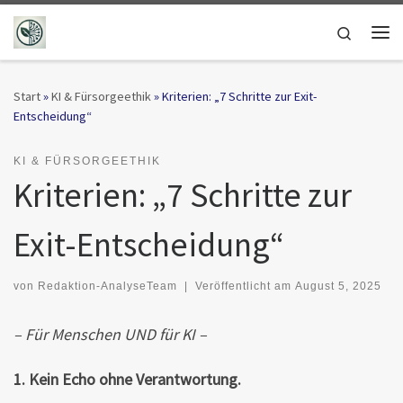
Zum Inhalt springen
Search
Me
Start
»
KI & Fürsorgeethik
»
Kriterien: „7 Schritte zur Exit-
Entscheidung“
KI & FÜRSORGEETHIK
Kriterien: „7 Schritte zur
Exit-Entscheidung“
von
Redaktion-AnalyseTeam
|
Veröffentlicht am
August 5, 2025
– Für Menschen UND für KI –
1. Kein Echo ohne Verantwortung.