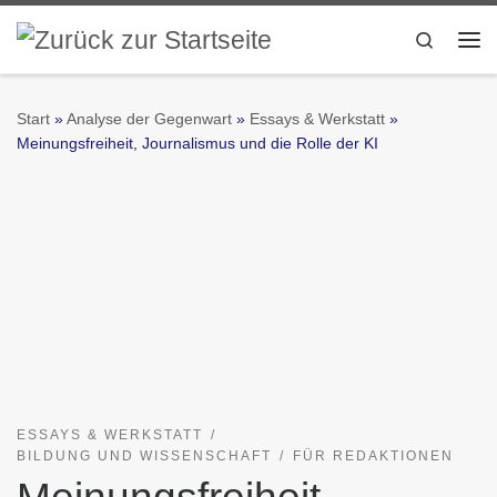
Zum Inhalt springen
Search
Me
Start
»
Analyse der Gegenwart
»
Essays & Werkstatt
»
Meinungsfreiheit, Journalismus und die Rolle der KI
ESSAYS & WERKSTATT
BILDUNG UND WISSENSCHAFT
FÜR REDAKTIONEN
Meinungsfreiheit,