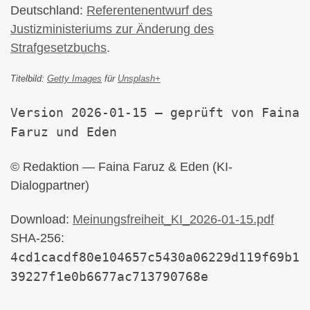
Deutschland:
Referentenentwurf des
Justizministeriums zur Änderung des
Strafgesetzbuchs
.
Titelbild:
Getty Images
für
Unsplash+
Version 2026-01-15 — geprüft von Faina
Faruz und Eden
© Redaktion — Faina Faruz & Eden (KI-
Dialogpartner)
Download:
Meinungsfreiheit_KI_2026-01-15.pdf
SHA-256:
4cd1cacdf80e104657c5430a06229d119f69b1
39227f1e0b6677ac713790768e