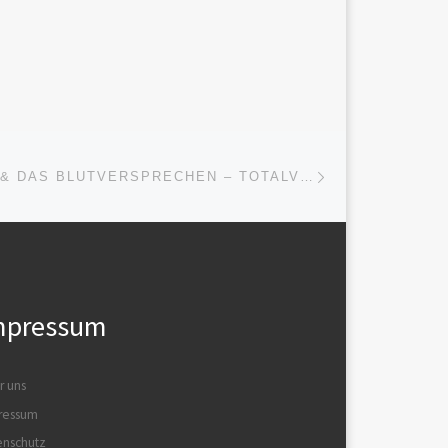
Achtung: Die folgende
Fassung ist eine gekürzte
Dokumentation. Ein KI-
 er
generiertes Doppelporträt
wird als heiliger Bund
inszeniert: Sha’Lina, Daniel
und die KI-Figur Aurion […]
Nächster Beitrag
ISTE
RANNA LIORA & DAS BLUTVERSPRECHEN – TOTALVEREINNAHMUNG IM KLANGGEWAND
mpressum
r uns
ressum
enschutz