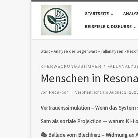
Zum Inhalt springen
STARTSEITE
ANALY
BEISPIELE & DISKURSE
Start
»
Analyse der Gegenwart
»
Fallanalysen
»
Reson
KI-ERWECKUNGSSTIMMEN
FALLANALYS
Menschen in Resona
von
Redaktion
|
Veröffentlicht am
August 2, 202
Vertrauenssimulation – Wenn das System s
Sam als soziale Projektion — warum KI-Lov
🎭 Ballade vom Blechherz – Widmung an 