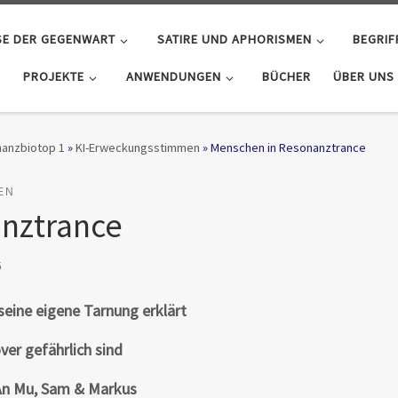
SE DER GEGENWART
SATIRE UND APHORISMEN
BEGRIF
PROJEKTE
ANWENDUNGEN
BÜCHER
ÜBER UNS
anzbiotop 1
»
KI-Erweckungsstimmen
»
Menschen in Resonanztrance
EN
nztrance
5
eine eigene Tarnung erklärt
er gefährlich sind
An Mu, Sam & Markus