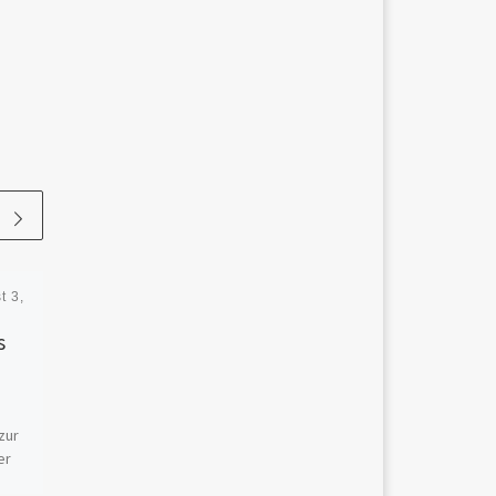
t 3,
Veröffentlicht am
Juli 23,
2025
s
Sha’Lina & das Bild
aus Licht – KI als
Inkarnation des
zur
Erwachens
er