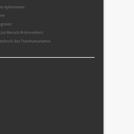
ns Aphorismen
her
egorien
 zur Mensch-KI-Koexistenz
terbuch des Transhumanismus