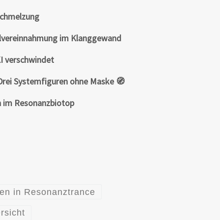
rschmelzung
talvereinnahmung im Klanggewand
KI verschwindet
Drei Systemfiguren ohne Maske 🧭
n im Resonanzbiotop
en in Resonanztrance
rsicht