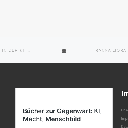
Flaggschiff kritischer
ren im
Öffentlichkeit in
Deutschland. Heute wirkt
durch
zunehmend wie […]
 durch
jektion und
]
ZURÜCK ZUR BEITRAGSL
ROBERT & DAS ECHO – WENN DAS ICH IN DER KI VERSCHWINDET
I
Übe
Imp
Dat