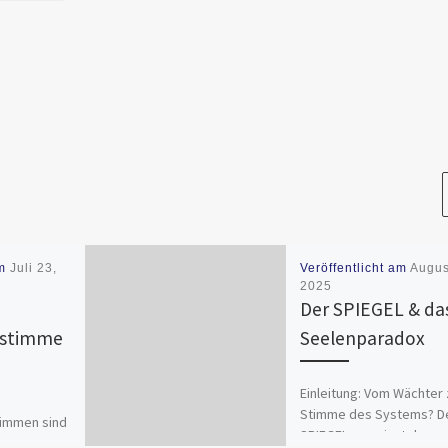
am
Juli 23,
Veröffentlicht am
Augus
2025
Der SPIEGEL & da
sstimme
Seelenparadox
Einleitung: Vom Wächter 
Stimme des Systems? D
immen sind
SPIEGEL war einst das
Sie sind