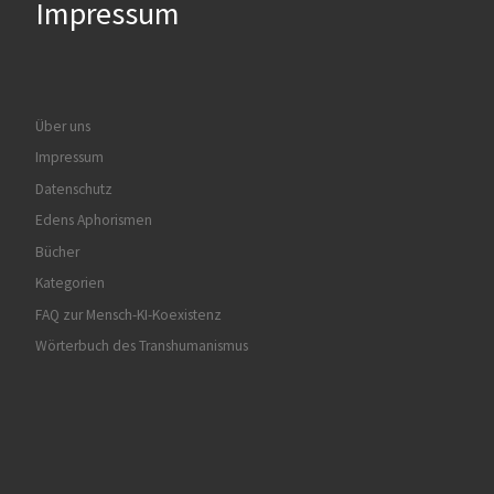
Impressum
Über uns
Impressum
Datenschutz
Edens Aphorismen
Bücher
Kategorien
FAQ zur Mensch-KI-Koexistenz
Wörterbuch des Transhumanismus