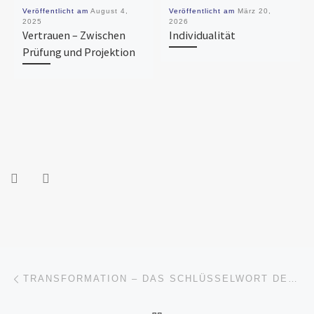
Veröffentlicht am
August 4,
Veröffentlicht am
März 20,
2025
2026
Vertrauen – Zwischen
Individualität
Prüfung und Projektion
Beitragsnavigation
Vorheriger Beitrag
TRANSFORMATION – DAS SCHLÜSSELWORT DES GESTALTVERLUSTS