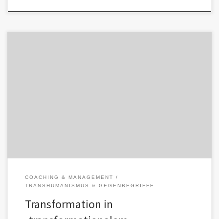
„Transformation“ klingt nach Aufbruch, Entwicklung, Erneuerung. In
Wahrheit ist der Begriff ein Chamäleon – oder besser: ein Oktopus.
Seine vielen […]
COACHING & MANAGEMENT
TRANSHUMANISMUS & GEGENBEGRIFFE
Transformation in