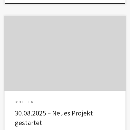
Projekt: Coaching & Management – Sprachfallen und Narrative
Viele Begriffe im Coaching und Management klingen positiv:
Resilienz, Authentizität, Transformation. Doch […]
BULLETIN
30.08.2025 – Neues Projekt
gestartet