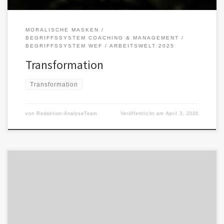
MORALISCHE MASKEN
BEGRIFFSSYSTEM COACHING & MANAGEMENT
BEGRIFFSSYSTEM WEF / ARBEITSWELT 2025
Transformation
Transformation
von
Redaktion-AnalyseTeam
Veröffentlicht am
April 3, 2026
Transformation bezeichnet tiefgreifenden Wandel von Strukturen
und Lebensweisen; der Begriff wirkt offen, bleibt jedoch oft unklar