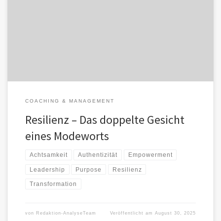
👉 Gegenmittel: Resilienz nicht als Anpassung, sondern als
Fähigkeit zur Abgrenzung verstehen: „Ich darf auch Nein sagen –
nicht alles […]
COACHING & MANAGEMENT
Resilienz – Das doppelte Gesicht
eines Modeworts
Achtsamkeit
Authentizität
Empowerment
Leadership
Purpose
Resilienz
Transformation
von
Redaktion-AnalyseTeam
Veröffentlicht am
August 30, 2025