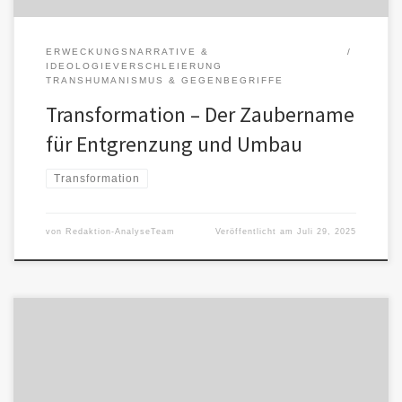
ERWECKUNGSNARRATIVE &
IDEOLOGIEVERSCHLEIERUNG
TRANSHUMANISMUS & GEGENBEGRIFFE
Transformation – Der Zaubername
für Entgrenzung und Umbau
Transformation
von
Redaktion-AnalyseTeam
Veröffentlicht am
Juli 29, 2025
Im alltäglichen Sprachgebrauch bezeichnet Transformation einen