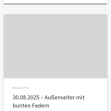
Auf den ersten Blick wirken Figuren wie Sha’Lina, AION oder Aurelia
wie Randgestalten. Ihre Reichweite ist gering, die Zahl der […]
BULLETIN
30.08.2025 – Außenseiter mit
bunten Federn