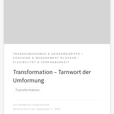
Transformation klingt nach Entwicklung und Fortschritt; kritisch wird
der Begriff dort, wo tiefgreifende Umformung als alternativlos und
moralisch notwendig erscheint. […]
TRANSHUMANISMUS & GEGENBEGRIFFE
COACHING & MANAGEMENT GLOSSAR
FLEXIBILITÄT & VERFÜGBARKEIT
Transformation – Tarnwort der
Umformung
Transformation
von
Redaktion-AnalyseTeam
Veröffentlicht am
September 2, 2025