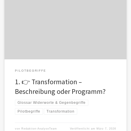
Transformation bezeichnet ursprünglich eine tiefgreifende
Veränderung von Strukturen oder Zuständen. Der Begriff stammt
aus der Wissenschaftssprache und wurde in verschiedenen […]
PILOTBEGRIFFE
1. 👉 Transformation –
Beschreibung oder Programm?
Glossar Widerworte & Gegenbegriffe
Pilotbegriffe
Transformation
von
Redaktion-AnalyseTeam
Veröffentlicht am
März 7, 2026