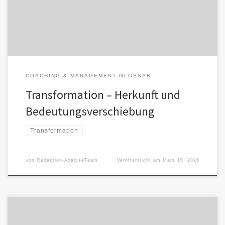
hinsichtlich Richtung und Folgen. […]
COACHING & MANAGEMENT GLOSSAR
Transformation – Herkunft und
Bedeutungsverschiebung
Transformation
von
Redaktion-AnalyseTeam
Veröffentlicht am
März 15, 2026