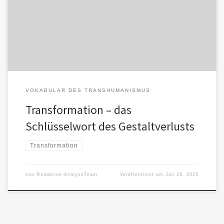
tiefgreifenden Wandel – offen, ergebnisoffen, oft positiv
konnotiert. Transformation verspricht Entwicklung, Reifung,
Neuanfang. Im […]
VOKABULAR DES TRANSHUMANISMUS
Transformation – das
Schlüsselwort des Gestaltverlusts
Transformation
von
Redaktion-AnalyseTeam
Veröffentlicht am
Juli 28, 2025