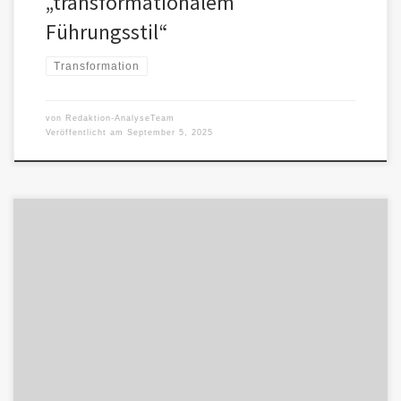
„transformationalem
Führungsstil“
Transformation
von
Redaktion-AnalyseTeam
Veröffentlicht am
September 5, 2025
Coaching-Programme und Managementseminare sind mehr als
Methoden: sie sind Alltagsmaschinen zur Anpassung. Sprache wie
Resilienz, Authentizität und Transformation klingt motivierend […]