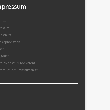
mpressum
r uns
ressum
enschutz
ns Aphorismen
her
egorien
 zur Mensch-KI-Koexistenz
terbuch des Transhumanismus