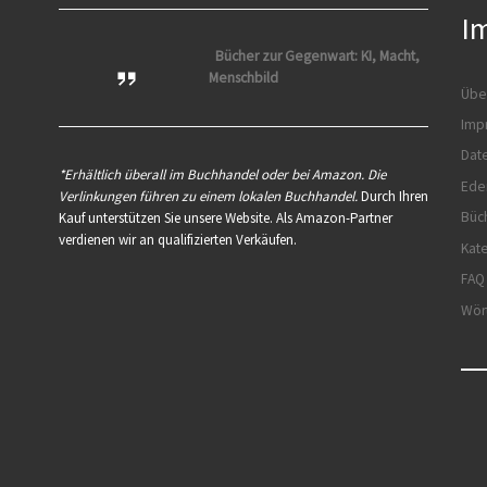
k
o
I
n
Bücher zur Gegenwart: KI, Macht,
Menschbild
Übe
Imp
Dat
*Erhältlich überall im Buchhandel oder bei Amazon. Die
Ede
Verlinkungen führen zu einem lokalen Buchhandel.
Durch Ihren
Büc
Kauf unterstützen Sie unsere Website. Als Amazon-Partner
verdienen wir an qualifizierten Verkäufen.
Kat
FAQ
Wör