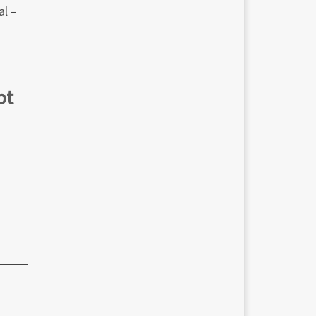
al –
pt