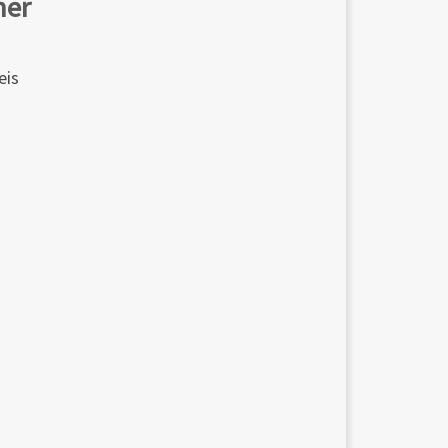
her
eis