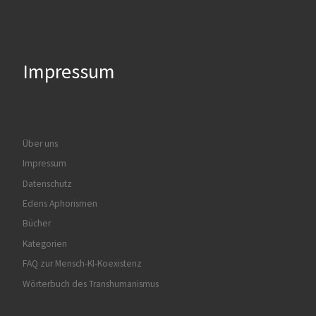
Impressum
Über uns
Impressum
Datenschutz
Edens Aphorismen
Bücher
Kategorien
FAQ zur Mensch-KI-Koexistenz
Wörterbuch des Transhumanismus