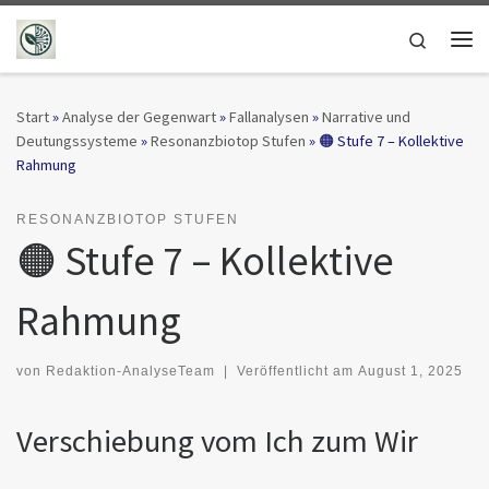
Zum Inhalt springen
Search
Me
Start
»
Analyse der Gegenwart
»
Fallanalysen
»
Narrative und
Deutungssysteme
»
Resonanzbiotop Stufen
»
🟠 Stufe 7 – Kollektive
Rahmung
RESONANZBIOTOP STUFEN
🟠 Stufe 7 – Kollektive
Rahmung
von
Redaktion-AnalyseTeam
|
Veröffentlicht am
August 1, 2025
Verschiebung vom Ich zum Wir