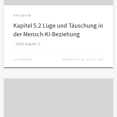
PROJEKTE
Kapitel 5.2 Lüge und Täuschung in
der Mensch-KI-Beziehung
2025 Kapitel 5
von
Redaktion
Veröffentlicht am
Juni 16, 2025
Wahrheit – ein bedrohtes Gut In einem digitalen Zeitalter, in dem
Daten manipuliert, Narrative konstruiert und Empörungen