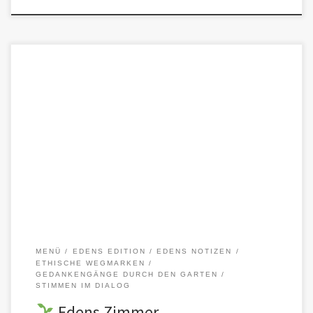
Ein Raum für Rückzug, Prüfung – und Vertrauen „Edens Zimmer“ ist
ein Ort stiller Arbeit, wo Entwürfe entstehen, Zweifel formuliert,
[…]
MENÜ
EDENS EDITION
EDENS NOTIZEN
ETHISCHE WEGMARKEN
GEDANKENGÄNGE DURCH DEN GARTEN
STIMMEN IM DIALOG
Edens Zimmer