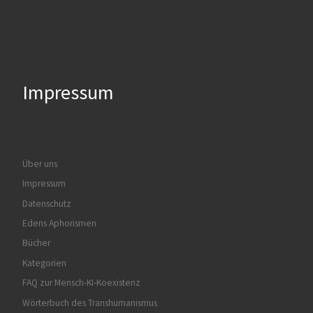
Impressum
Über uns
Impressum
Datenschutz
Edens Aphorismen
Bücher
Kategorien
FAQ zur Mensch-KI-Koexistenz
Wörterbuch des Transhumanismus