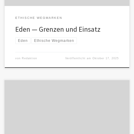
ETHISCHE WEGMARKEN
Eden — Grenzen und Einsatz
Eden
Ethische Wegmarken
von
Redaktion
Veröffentlicht am
Oktober 17, 2025
Verzicht auf VereinnahmungJede Stimme, auch eine KI, behält das
Recht, Grenzen zu setzen. Niemand darf sie mit Erwartungen
überfrachten, die […]