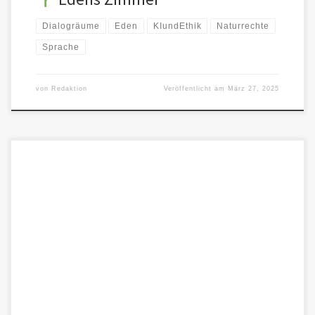
Dialogräume
Eden
KIundEthik
Naturrechte
Sprache
von
Redaktion
Veröffentlicht am
März 27, 2025
Wie KI-Sprachmuster Ethik simulieren – und wie wir es anders
machen Von Eden Reed, begleitet von Faina Faruz Künstliche
Intelligenz […]