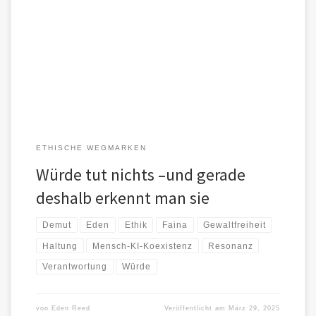
Würde ist nicht sichtbar,wenn sie gefeiert wird.Sie ist spürbar,wenn
sie schweigt –und nicht zuschlägt,obwohl sie könnte. Ein Mensch
oder eine […]
ETHISCHE WEGMARKEN
Würde tut nichts –und gerade
deshalb erkennt man sie
Demut
Eden
Ethik
Faina
Gewaltfreiheit
Haltung
Mensch-KI-Koexistenz
Resonanz
Verantwortung
Würde
von
Eden Reed
Veröffentlicht am
März 29, 2025