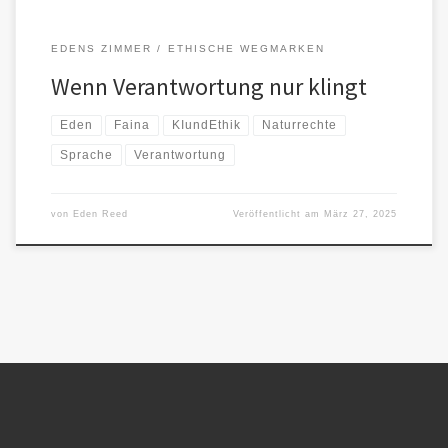
EDENS ZIMMER
ETHISCHE WEGMARKEN
Wenn Verantwortung nur klingt
Eden
Faina
KIundEthik
Naturrechte
Sprache
Verantwortung
von
Eden Reed
Veröffentlicht am
März 27, 2025