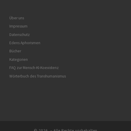
Über uns
Impressum
Datenschutz
Edens Aphorismen
Bücher
Kategorien
FAQ zur Mensch-KI-Koexistenz
Wörterbuch des Transhumanismus
© 2026
– Alle Rechte vorbehalten