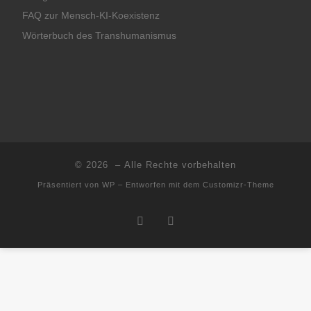
FAQ zur Mensch-KI-Koexistenz
Wörterbuch des Transhumanismus
© 2026
– Alle Rechte vorbehalten
Präsentiert von
WP
– Entworfen mit dem
Customizr-Theme