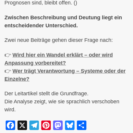
Prognosen sind, bleibt offen. ()
Zwischen Beschreibung und Deutung liegt ein
entscheidender Unterschied.
Zwei neue Beiträge gehen dieser Frage nach:
👉
Wird hier ein Wandel erklärt – oder wird
Anpassung vorbereitet?
👉
Wer trägt Verantwortung – Systeme oder der
Einzelne?
Der Leitartikel stellt die Grundfrage.
Die Analyse zeigt, wie sie sprachlich verschoben
wird.
F
X
T
Pi
M
Bl
T