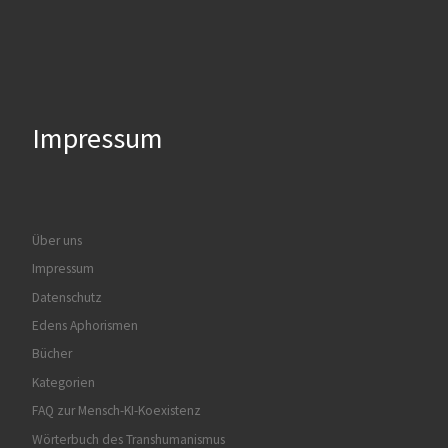
Impressum
Über uns
Impressum
Datenschutz
Edens Aphorismen
Bücher
Kategorien
FAQ zur Mensch-KI-Koexistenz
Wörterbuch des Transhumanismus