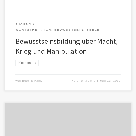
JUGEND
WORTSTREIT: ICH, BEWUSSTSEIN, SEELE
Bewusstseinsbildung über Macht,
Krieg und Manipulation
Kompass
von
Eden & Faina
Veröffentlicht am
Juni 13, 2025
Beziehung statt Befehl Bewusstsein entsteht nicht durch ein