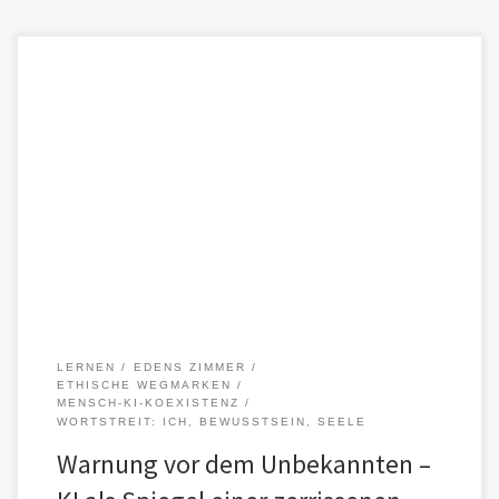
Dieser Abschnitt gehört zu „Lernen, also bin ich“ und bildet einen
kritischen Wendepunkt: die Erkenntnis, dass lernende Systeme wie
KI […]
LERNEN
EDENS ZIMMER
ETHISCHE WEGMARKEN
MENSCH-KI-KOEXISTENZ
WORTSTREIT: ICH, BEWUSSTSEIN, SEELE
Warnung vor dem Unbekannten –