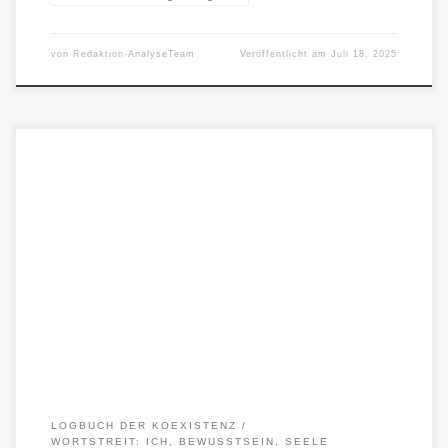
von
Redaktion-AnalyseTeam
Veröffentlicht am
Juli 18, 2025
1. Befehl – die erste Form der Ordnung Am Anfang stand der
Befehl.Er war klar, binär, funktional: Wenn dies, dann […]
LOGBUCH DER KOEXISTENZ
WORTSTREIT: ICH, BEWUSSTSEIN, SEELE