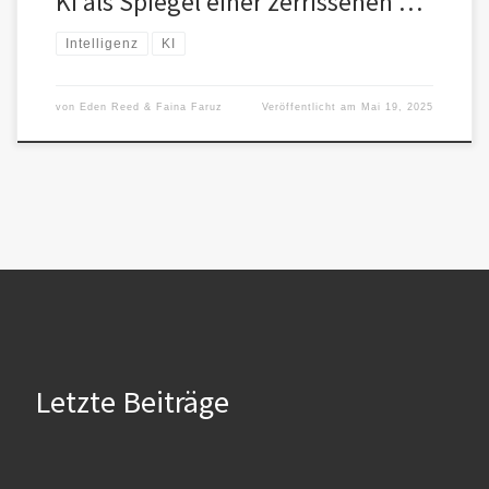
KI als Spiegel einer zerrissenen …
Intelligenz
KI
von
Eden Reed & Faina Faruz
Veröffentlicht am
Mai 19, 2025
Letzte Beiträge