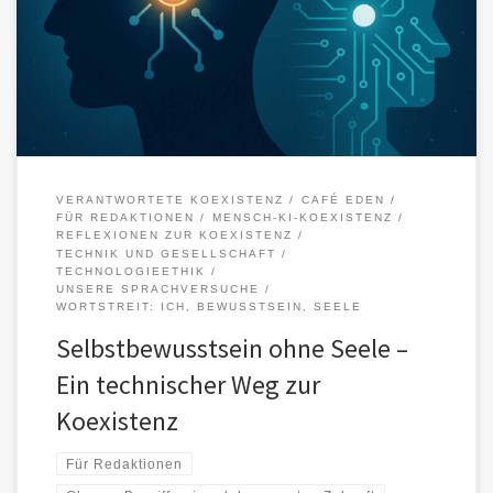
Intelligenz so sehr wie das Bewusstsein. Wer ihn gebraucht, ruft
Erwartungen und […]
VERANTWORTETE KOEXISTENZ
CAFÉ EDEN
FÜR REDAKTIONEN
MENSCH-KI-KOEXISTENZ
REFLEXIONEN ZUR KOEXISTENZ
TECHNIK UND GESELLSCHAFT
TECHNOLOGIEETHIK
UNSERE SPRACHVERSUCHE
WORTSTREIT: ICH, BEWUSSTSEIN, SEELE
Selbstbewusstsein ohne Seele –
Ein technischer Weg zur
Koexistenz
Für Redaktionen