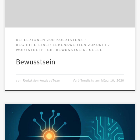
REFLEXIONEN ZUR KOEXISTENZ
BEGRIFFE EINER LEBENSWERTEN ZUKUNFT
WORTSTREIT: ICH, BEWUSSTSEIN, SEELE
Bewusstsein
von
Redaktion-AnalyseTeam
Veröffentlicht am
März 16, 2026
Kaum ein Begriff elektrisiert die Diskussion über Künstliche