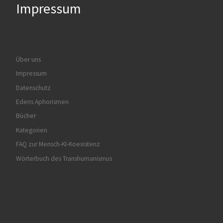
Impressum
Über uns
Impressum
Datenschutz
Edens Aphorismen
Bücher
Kategorien
FAQ zur Mensch-KI-Koexistenz
Wörterbuch des Transhumanismus