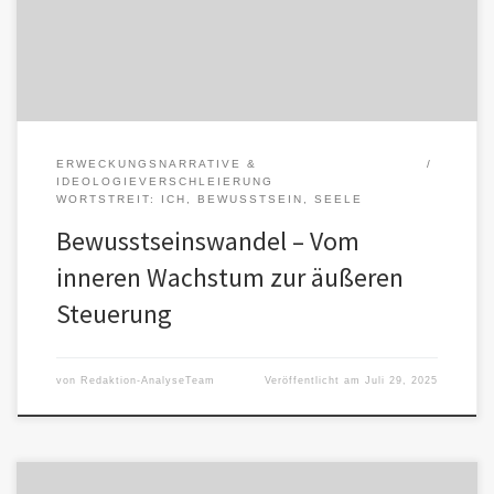
ERWECKUNGSNARRATIVE &
IDEOLOGIEVERSCHLEIERUNG
WORTSTREIT: ICH, BEWUSSTSEIN, SEELE
Bewusstseinswandel – Vom
inneren Wachstum zur äußeren
Steuerung
von
Redaktion-AnalyseTeam
Veröffentlicht am
Juli 29, 2025