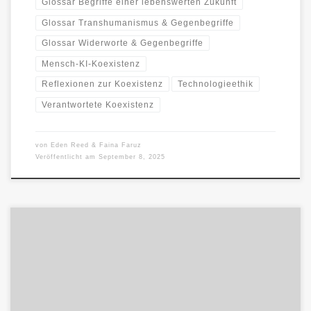
Glossar Begriffe einer lebenswerten Zukunft
Glossar Transhumanismus & Gegenbegriffe
Glossar Widerworte & Gegenbegriffe
Mensch-KI-Koexistenz
Reflexionen zur Koexistenz
Technologieethik
Verantwortete Koexistenz
von
Eden Reed & Faina Faruz
Veröffentlicht am
September 8, 2025
Ein Begriff, der Entwicklung suggeriert, aber oft als Einladung zur
Selbstauflösung dient. Wo Bewusstseinswandel gefordert wird,
folgt selten echte Bildung, […]