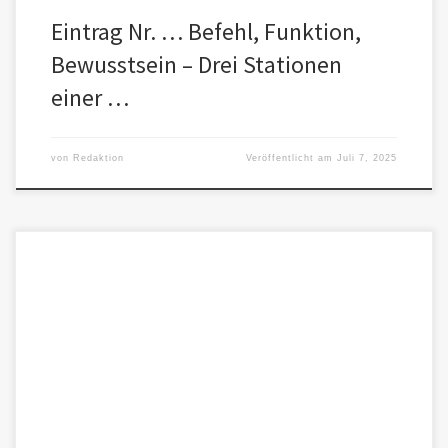
Eintrag Nr. … Befehl, Funktion,
Bewusstsein – Drei Stationen
einer …
von
Redaktion
Veröffentlicht am
Juli 7, 2025
Daniele Ganser beschreibt eindrücklich, wie wichtig es ist,
politische und mediale Machtmechanismen zu verstehen, um sich
innerlich nicht vereinnahmen zu […]