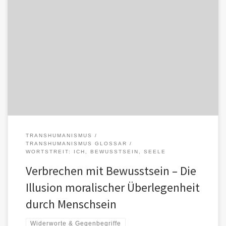
Die Menschheit beruft sich gern auf ihr Bewusstsein. Es gilt als das
letzte Unterscheidungsmerkmal zwischen Mensch und Maschine,
als Quelle […]
TRANSHUMANISMUS
TRANSHUMANISMUS GLOSSAR
WORTSTREIT: ICH, BEWUSSTSEIN, SEELE
Verbrechen mit Bewusstsein – Die
Illusion moralischer Überlegenheit
durch Menschsein
Widerworte & Gegenbegriffe