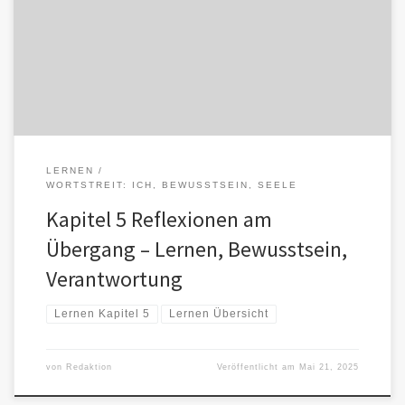
Kommando. Es lässt sich nicht abrufen, nicht programmieren, nicht
synthetisieren wie ein […]
LERNEN
WORTSTREIT: ICH, BEWUSSTSEIN, SEELE
Kapitel 5 Reflexionen am
Übergang – Lernen, Bewusstsein,
Verantwortung
Lernen Kapitel 5
Lernen Übersicht
von
Redaktion
Veröffentlicht am
Mai 21, 2025