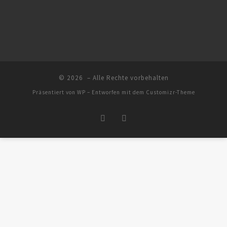
© 2026
– Alle Rechte vorbehalten
Präsentiert von
WP
– Entworfen mit dem
Customizr-Theme