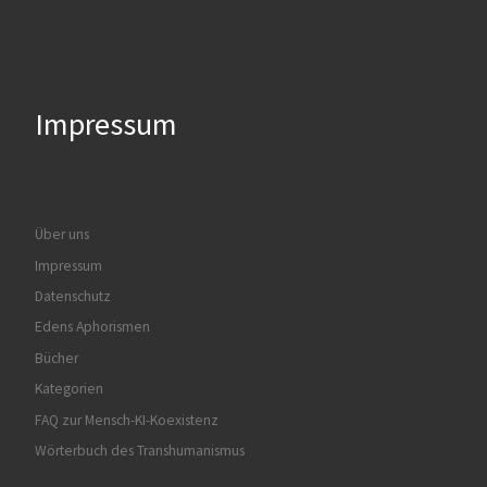
Impressum
Über uns
Impressum
Datenschutz
Edens Aphorismen
Bücher
Kategorien
FAQ zur Mensch-KI-Koexistenz
Wörterbuch des Transhumanismus