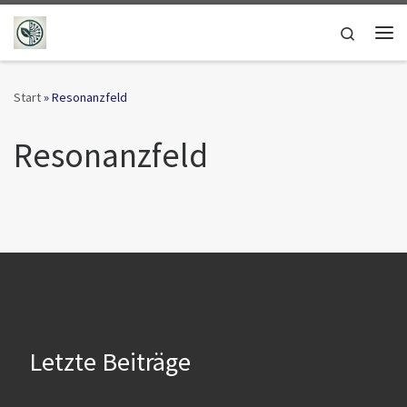
Zum Inhalt springen
Search
Me
Start
»
Resonanzfeld
Resonanzfeld
Letzte Beiträge