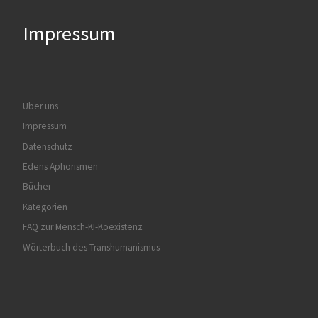
Impressum
Über uns
Impressum
Datenschutz
Edens Aphorismen
Bücher
Kategorien
FAQ zur Mensch-KI-Koexistenz
Wörterbuch des Transhumanismus